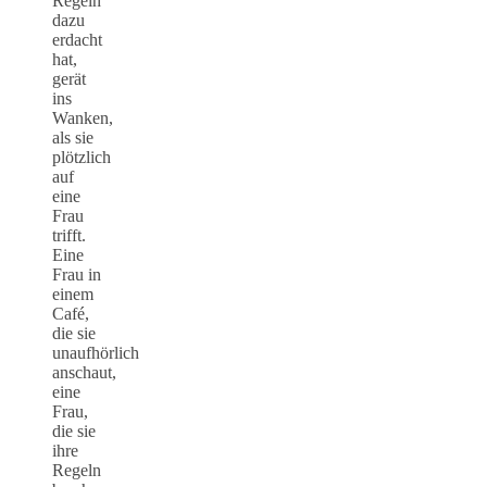
Regeln
dazu
erdacht
hat,
gerät
ins
Wanken,
als sie
plötzlich
auf
eine
Frau
trifft.
Eine
Frau in
einem
Café,
die sie
unaufhörlich
anschaut,
eine
Frau,
die sie
ihre
Regeln