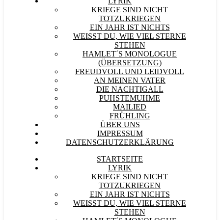
LYRIK
KRIEGE SIND NICHT
TOTZUKRIEGEN
EIN JAHR IST NICHTS
WEISST DU, WIE VIEL STERNE S
TEHEN
HAMLET´S MONOLOGUE
(ÜBERSETZUNG)
FREUDVOLL UND LEIDVOLL
AN MEINEN VATER
DIE NACHTIGALL
PUHSTEMUHME
MAILIED
FRÜHLING
ÜBER UNS
IMPRESSUM
DATENSCHUTZERKLÄRUNG
STARTSEITE
LYRIK
KRIEGE SIND NICHT
TOTZUKRIEGEN
EIN JAHR IST NICHTS
WEISST DU, WIE VIEL STERNE S
TEHEN