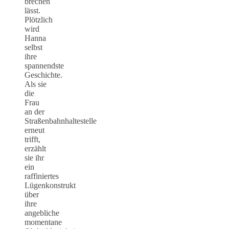
brechen
lässt.
Plötzlich
wird
Hanna
selbst
ihre
spannendste
Geschichte.
Als sie
die
Frau
an der
Straßenbahnhaltestelle
erneut
trifft,
erzählt
sie ihr
ein
raffiniertes
Lügenkonstrukt
über
ihre
angebliche
momentane