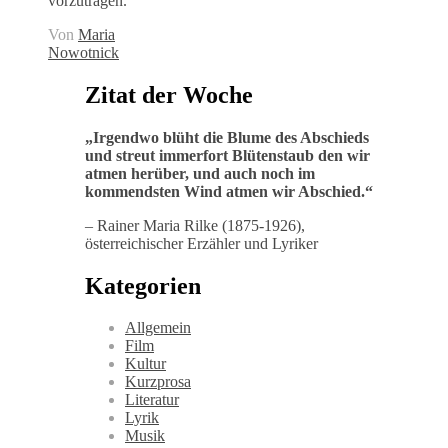
vorzutragen.
Von
Maria
Nowotnick
Zitat der Woche
„
Irgendwo blüht die Blume des Abschieds
und streut immerfort Blütenstaub den wir
atmen herüber, und auch noch im
kommendsten Wind atmen wir Abschied
.“
– Rainer Maria Rilke (1875-1926),
österreichischer Erzähler und Lyriker
Kategorien
Allgemein
Film
Kultur
Kurzprosa
Literatur
Lyrik
Musik