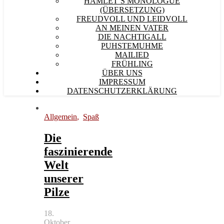
HAMLET´S MONOLOGUE
(ÜBERSETZUNG)
FREUDVOLL UND LEIDVOLL
AN MEINEN VATER
DIE NACHTIGALL
PUHSTEMUHME
MAILIED
FRÜHLING
ÜBER UNS
IMPRESSUM
DATENSCHUTZERKLÄRUNG
Allgemein
,
Spaß
Die
faszinierende
Welt
unserer
Pilze
18.
Oktober