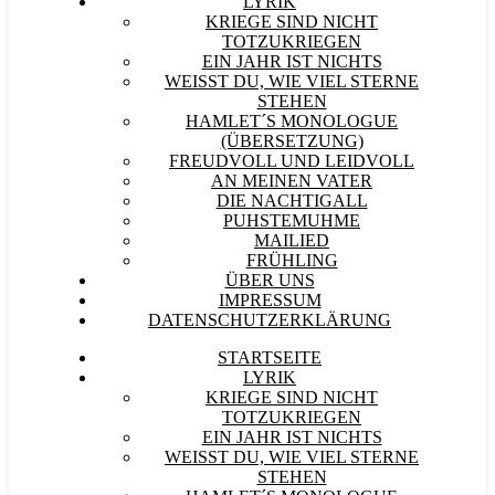
LYRIK
KRIEGE SIND NICHT
TOTZUKRIEGEN
EIN JAHR IST NICHTS
WEISST DU, WIE VIEL STERNE S
TEHEN
HAMLET´S MONOLOGUE
(ÜBERSETZUNG)
FREUDVOLL UND LEIDVOLL
AN MEINEN VATER
DIE NACHTIGALL
PUHSTEMUHME
MAILIED
FRÜHLING
ÜBER UNS
IMPRESSUM
DATENSCHUTZERKLÄRUNG
STARTSEITE
LYRIK
KRIEGE SIND NICHT
TOTZUKRIEGEN
EIN JAHR IST NICHTS
WEISST DU, WIE VIEL STERNE S
TEHEN