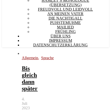
HAMLET´S MONOLOGUE
(ÜBERSETZUNG)
FREUDVOLL UND LEIDVOLL
AN MEINEN VATER
DIE NACHTIGALL
PUHSTEMUHME
MAILIED
FRÜHLING
ÜBER UNS
IMPRESSUM
DATENSCHUTZERKLÄRUNG
Allgemein
,
Sprache
Bis
gleich
dann
später
4.
Juli
2023