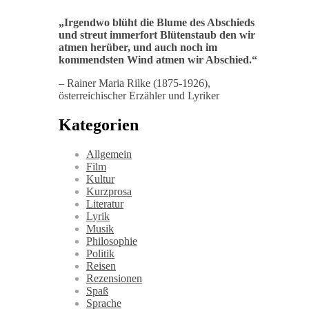
„
Irgendwo blüht die Blume des Abschieds
und streut immerfort Blütenstaub den wir
atmen herüber, und auch noch im
kommendsten Wind atmen wir Abschied
.“
– Rainer Maria Rilke (1875-1926),
österreichischer Erzähler und Lyriker
Kategorien
Allgemein
Film
Kultur
Kurzprosa
Literatur
Lyrik
Musik
Philosophie
Politik
Reisen
Rezensionen
Spaß
Sprache