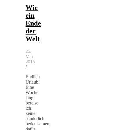
Wie
ein
Ende
der
Welt
25.
Mai
2015
/
Endlich
Urlaub!
Eine
Woche
lang
bereise
ich
keine
sonderlich
bedeutsamen,
dafür