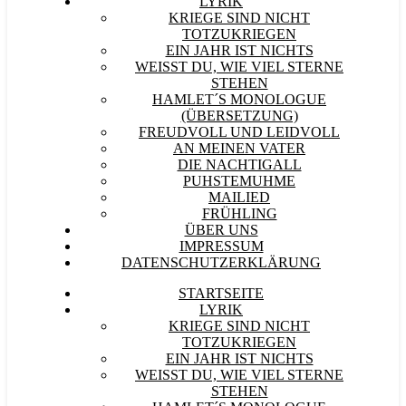
LYRIK
KRIEGE SIND NICHT
TOTZUKRIEGEN
EIN JAHR IST NICHTS
WEISST DU, WIE VIEL STERNE S
TEHEN
HAMLET´S MONOLOGUE
(ÜBERSETZUNG)
FREUDVOLL UND LEIDVOLL
AN MEINEN VATER
DIE NACHTIGALL
PUHSTEMUHME
MAILIED
FRÜHLING
ÜBER UNS
IMPRESSUM
DATENSCHUTZERKLÄRUNG
STARTSEITE
LYRIK
KRIEGE SIND NICHT
TOTZUKRIEGEN
EIN JAHR IST NICHTS
WEISST DU, WIE VIEL STERNE S
TEHEN