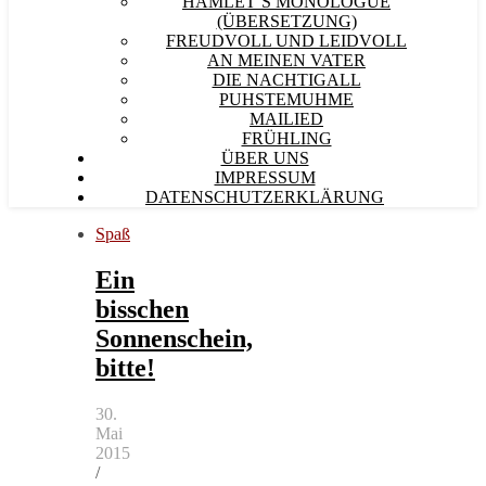
HAMLET´S MONOLOGUE
(ÜBERSETZUNG)
FREUDVOLL UND LEIDVOLL
AN MEINEN VATER
DIE NACHTIGALL
PUHSTEMUHME
MAILIED
FRÜHLING
ÜBER UNS
IMPRESSUM
DATENSCHUTZERKLÄRUNG
Spaß
Ein
bisschen
Sonnenschein,
bitte!
30.
Mai
2015
/