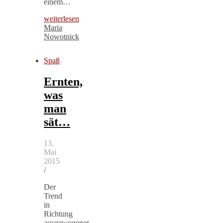
einem…
weiterlesen
Maria
Nowotnick
Spaß
Ernten,
was
man
sät…
13.
Mai
2015
/
Der
Trend
in
Richtung
ausgewogener