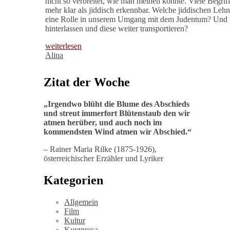
nicht so verbreitet, wie man meinen könnte. Viele Begrif
mehr klar als jiddisch erkennbar. Welche jiddischen Leh
eine Rolle in unserem Umgang mit dem Judentum? Und w
hinterlassen und diese weiter transportieren?
weiterlesen
Alina
Zitat der Woche
„
Irgendwo blüht die Blume des Abschieds
und streut immerfort Blütenstaub den wir
atmen herüber, und auch noch im
kommendsten Wind atmen wir Abschied
.“
– Rainer Maria Rilke (1875-1926),
österreichischer Erzähler und Lyriker
Kategorien
Allgemein
Film
Kultur
Kurzprosa