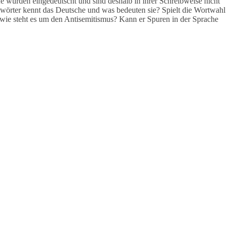
fe wurden eingedeutscht und sind deshalb in ihrer Schreibweise nicht
nwörter kennt das Deutsche und was bedeuten sie? Spielt die Wortwahl
ie steht es um den Antisemitismus? Kann er Spuren in der Sprache