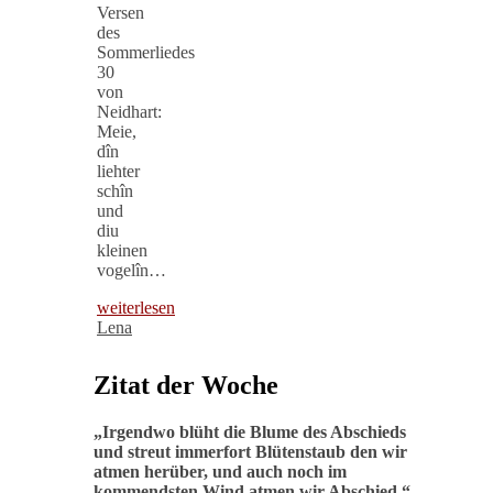
Versen
des
Sommerliedes
30
von
Neidhart:
Meie,
dîn
liehter
schîn
und
diu
kleinen
vogelîn…
weiterlesen
Lena
Zitat der Woche
„
Irgendwo blüht die Blume des Abschieds
und streut immerfort Blütenstaub den wir
atmen herüber, und auch noch im
kommendsten Wind atmen wir Abschied
.“