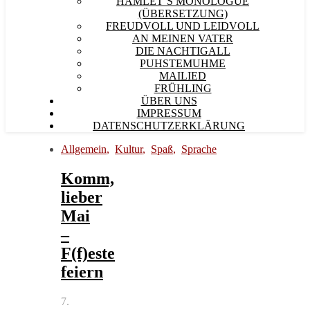
HAMLET´S MONOLOGUE
(ÜBERSETZUNG)
FREUDVOLL UND LEIDVOLL
AN MEINEN VATER
DIE NACHTIGALL
PUHSTEMUHME
MAILIED
FRÜHLING
ÜBER UNS
IMPRESSUM
DATENSCHUTZERKLÄRUNG
Allgemein
,
Kultur
,
Spaß
,
Sprache
Komm,
lieber
Mai
–
F(f)este
feiern
7.