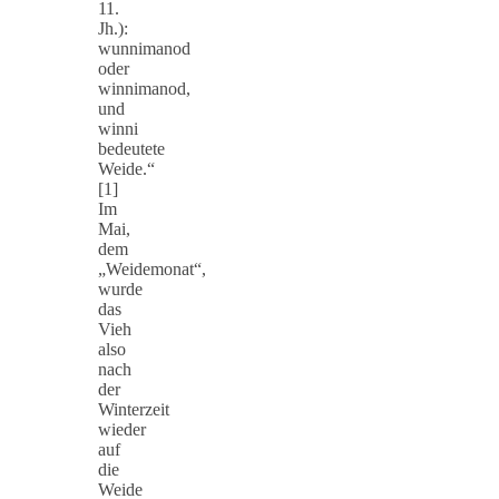
11.
Jh.):
wunnimanod
oder
winnimanod,
und
winni
bedeutete
Weide.“
[1]
Im
Mai,
dem
„Weidemonat“,
wurde
das
Vieh
also
nach
der
Winterzeit
wieder
auf
die
Weide