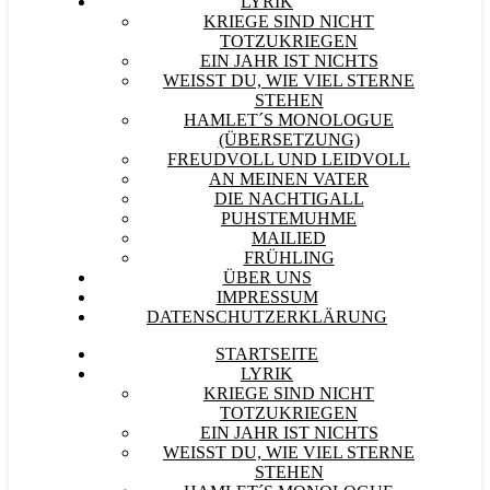
LYRIK
KRIEGE SIND NICHT
TOTZUKRIEGEN
EIN JAHR IST NICHTS
WEISST DU, WIE VIEL STERNE S
TEHEN
HAMLET´S MONOLOGUE
(ÜBERSETZUNG)
FREUDVOLL UND LEIDVOLL
AN MEINEN VATER
DIE NACHTIGALL
PUHSTEMUHME
MAILIED
FRÜHLING
ÜBER UNS
IMPRESSUM
DATENSCHUTZERKLÄRUNG
STARTSEITE
LYRIK
KRIEGE SIND NICHT
TOTZUKRIEGEN
EIN JAHR IST NICHTS
WEISST DU, WIE VIEL STERNE S
TEHEN