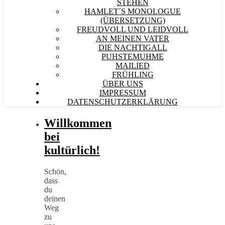
TEHEN
HAMLET´S MONOLOGUE
(ÜBERSETZUNG)
FREUDVOLL UND LEIDVOLL
AN MEINEN VATER
DIE NACHTIGALL
PUHSTEMUHME
MAILIED
FRÜHLING
ÜBER UNS
IMPRESSUM
DATENSCHUTZERKLÄRUNG
Willkommen
bei
kultürlich!
Schön,
dass
du
deinen
Weg
zu