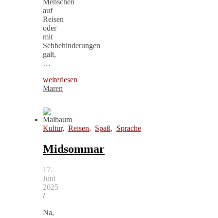
Menschen
auf
Reisen
oder
mit
Sehbehinderungen
galt,
…
weiterlesen
Maren
Kultur
,
Reisen
,
Spaß
,
Sprache
Midsommar
17.
Juni
2025
/
Na,