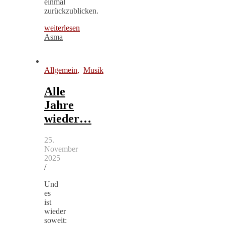
einmal
zurückzublicken.
weiterlesen
Asma
Allgemein
,
Musik
Alle
Jahre
wieder…
25.
November
2025
/
Und
es
ist
wieder
soweit: