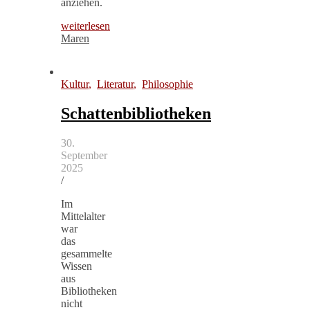
anziehen.
weiterlesen
Maren
Kultur
,
Literatur
,
Philosophie
Schattenbibliotheken
30.
September
2025
/
Im
Mittelalter
war
das
gesammelte
Wissen
aus
Bibliotheken
nicht