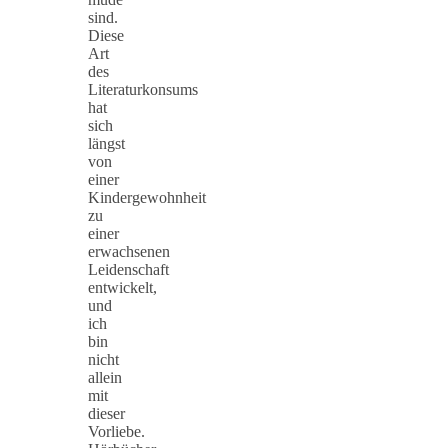
sind.
Diese
Art
des
Literaturkonsums
hat
sich
längst
von
einer
Kindergewohnheit
zu
einer
erwachsenen
Leidenschaft
entwickelt,
und
ich
bin
nicht
allein
mit
dieser
Vorliebe.