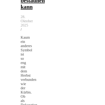
bestaunen
kann
28.
Oktober
2025
/
Kaum
ein
anderes
Symbol
ist
so
eng
mit
dem
Herbst
verbunden
wie
der
Kürbis.
Ob
als
Dekoration,