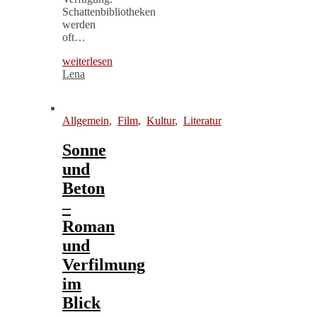
Schattenbibliotheken
werden
oft…
weiterlesen
Lena
Allgemein
,
Film
,
Kultur
,
Literatur
Sonne
und
Beton
–
Roman
und
Verfilmung
im
Blick