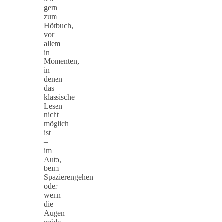
gern
zum
Hörbuch,
vor
allem
in
Momenten,
in
denen
das
klassische
Lesen
nicht
möglich
ist
–
im
Auto,
beim
Spazierengehen
oder
wenn
die
Augen
müde