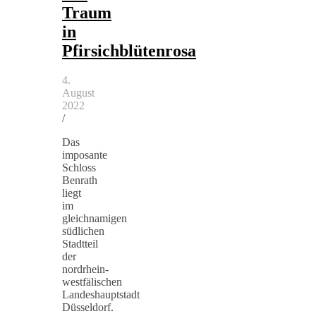
Traum
in
Pfirsichblütenrosa
4.
August
2022
/
Das
imposante
Schloss
Benrath
liegt
im
gleichnamigen
südlichen
Stadtteil
der
nordrhein-
westfälischen
Landeshauptstadt
Düsseldorf.