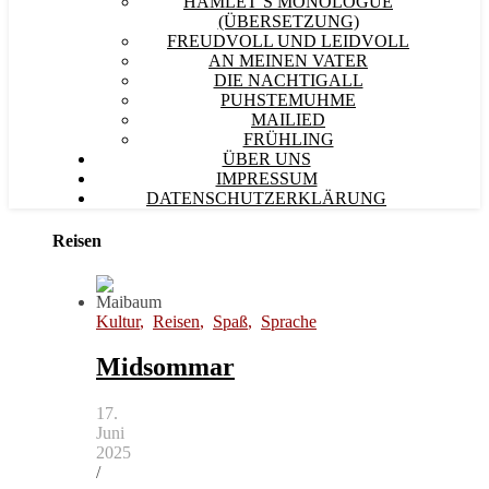
HAMLET´S MONOLOGUE
(ÜBERSETZUNG)
FREUDVOLL UND LEIDVOLL
AN MEINEN VATER
DIE NACHTIGALL
PUHSTEMUHME
MAILIED
FRÜHLING
ÜBER UNS
IMPRESSUM
DATENSCHUTZERKLÄRUNG
Reisen
Kultur
,
Reisen
,
Spaß
,
Sprache
Midsommar
17.
Juni
2025
/