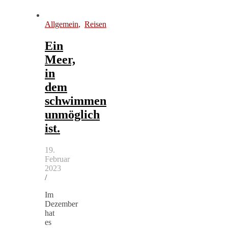
Allgemein
,
Reisen
Ein
Meer,
in
dem
schwimmen
unmöglich
ist.
19.
Februar
2023
/
Im
Dezember
hat
es