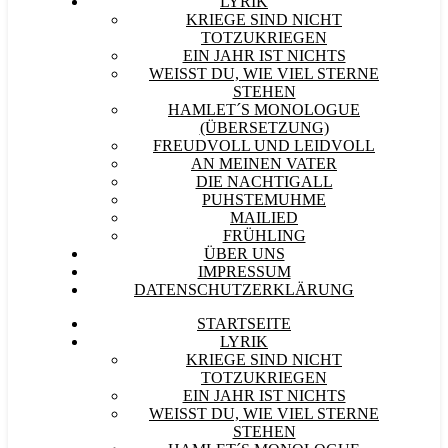
LYRIK
KRIEGE SIND NICHT
TOTZUKRIEGEN
EIN JAHR IST NICHTS
WEISST DU, WIE VIEL STERNE S
TEHEN
HAMLET´S MONOLOGUE
(ÜBERSETZUNG)
FREUDVOLL UND LEIDVOLL
AN MEINEN VATER
DIE NACHTIGALL
PUHSTEMUHME
MAILIED
FRÜHLING
ÜBER UNS
IMPRESSUM
DATENSCHUTZERKLÄRUNG
STARTSEITE
LYRIK
KRIEGE SIND NICHT
TOTZUKRIEGEN
EIN JAHR IST NICHTS
WEISST DU, WIE VIEL STERNE S
TEHEN