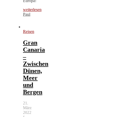
Europa!
weiterlesen
Paul
Reisen
Gran
Canaria
–
Zwischen
Dünen,
Meer
und
Bergen
21.
März
2022