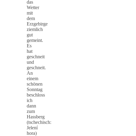
das
Wetter
mit
dem
Erzgebirge
ziemlich
gut
gemeint.
Es
hat
geschneit
und
geschneit.
An
einem
schönen
Sonntag
beschloss
ich
dann
zum
Hassberg
(tschechisch:
Jelení
hora)