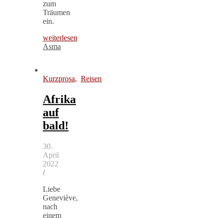
zum
Träumen
ein.
weiterlesen
Asma
Kurzprosa
,
Reisen
Afrika
auf
bald!
30.
April
2022
/
Liebe
Geneviève,
nach
einem