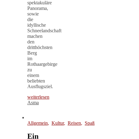
spektakuläre
Panorama,
sowie
die
idyllische
Schneelandschaft
machen
den
dritthöchsten
Berg
im
Rothaargebirge
zu
einem
beliebten
Ausflugsziel.
weiterlesen
Asma
Allgemein
,
Kultur
,
Reisen
,
Spaß
Ein