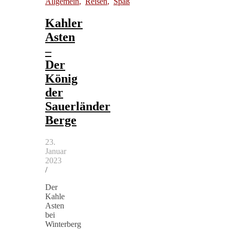
Allgemein
,
Reisen
,
Spaß
Kahler
Asten
–
Der
König
der
Sauerländer
Berge
23.
Januar
2023
/
Der
Kahle
Asten
bei
Winterberg