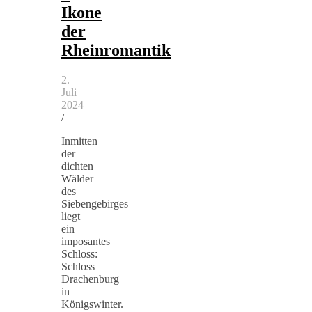
Ikone
der
Rheinromantik
2.
Juli
2024
/
Inmitten
der
dichten
Wälder
des
Siebengebirges
liegt
ein
imposantes
Schloss:
Schloss
Drachenburg
in
Königswinter.