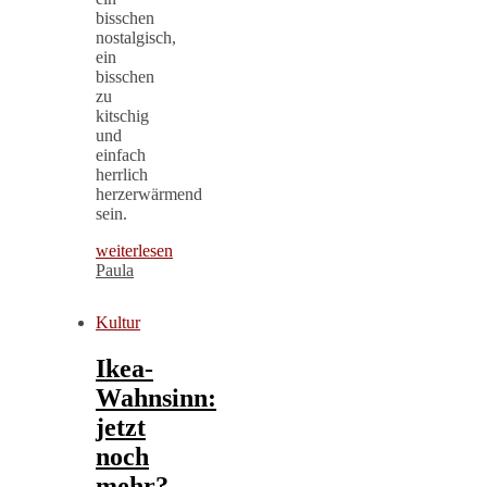
bisschen
nostalgisch,
ein
bisschen
zu
kitschig
und
einfach
herrlich
herzerwärmend
sein.
weiterlesen
Paula
Kultur
Ikea-
Wahnsinn:
jetzt
noch
mehr?