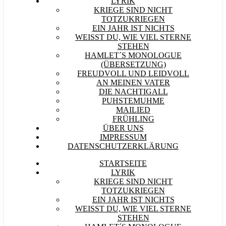
LYRIK
KRIEGE SIND NICHT
TOTZUKRIEGEN
EIN JAHR IST NICHTS
WEISST DU, WIE VIEL STERNE S
TEHEN
HAMLET´S MONOLOGUE
(ÜBERSETZUNG)
FREUDVOLL UND LEIDVOLL
AN MEINEN VATER
DIE NACHTIGALL
PUHSTEMUHME
MAILIED
FRÜHLING
ÜBER UNS
IMPRESSUM
DATENSCHUTZERKLÄRUNG
STARTSEITE
LYRIK
KRIEGE SIND NICHT
TOTZUKRIEGEN
EIN JAHR IST NICHTS
WEISST DU, WIE VIEL STERNE S
TEHEN