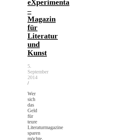
eXperimenta
–
Magazin
für
Literatur
und
Kunst
5.
September
2014
/
Wer
sich
das
Geld
für
teure
Literaturmagazine
sparen
möchte,