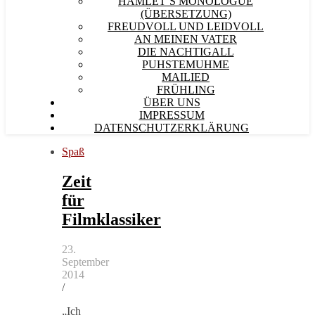
HAMLET´S MONOLOGUE
(ÜBERSETZUNG)
FREUDVOLL UND LEIDVOLL
AN MEINEN VATER
DIE NACHTIGALL
PUHSTEMUHME
MAILIED
FRÜHLING
ÜBER UNS
IMPRESSUM
DATENSCHUTZERKLÄRUNG
Spaß
Zeit
für
Filmklassiker
23.
September
2014
/
„Ich