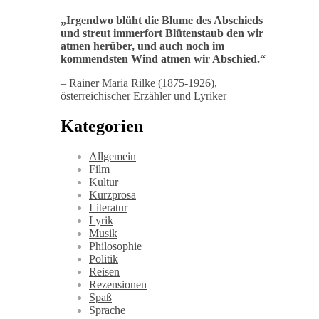
„
Irgendwo blüht die Blume des Abschieds
und streut immerfort Blütenstaub den wir
atmen herüber, und auch noch im
kommendsten Wind atmen wir Abschied
.“
– Rainer Maria Rilke (1875-1926),
österreichischer Erzähler und Lyriker
Kategorien
Allgemein
Film
Kultur
Kurzprosa
Literatur
Lyrik
Musik
Philosophie
Politik
Reisen
Rezensionen
Spaß
Sprache