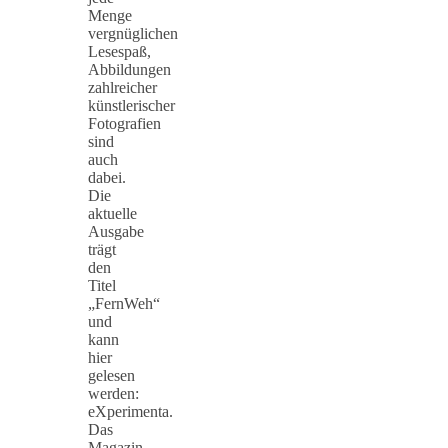
Menge
vergnüglichen
Lesespaß,
Abbildungen
zahlreicher
künstlerischer
Fotografien
sind
auch
dabei.
Die
aktuelle
Ausgabe
trägt
den
Titel
„FernWeh“
und
kann
hier
gelesen
werden:
eXperimenta.
Das
Magazin