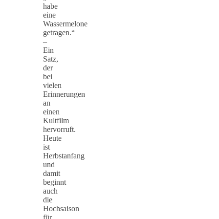
habe
eine
Wassermelone
getragen.“
–
Ein
Satz,
der
bei
vielen
Erinnerungen
an
einen
Kultfilm
hervorruft.
Heute
ist
Herbstanfang
und
damit
beginnt
auch
die
Hochsaison
für