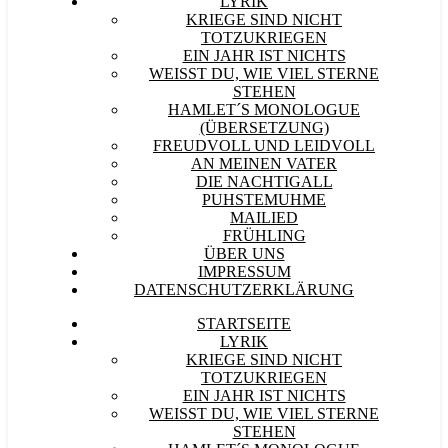
LYRIK
KRIEGE SIND NICHT
TOTZUKRIEGEN
EIN JAHR IST NICHTS
WEISST DU, WIE VIEL STERNE S
TEHEN
HAMLET´S MONOLOGUE
(ÜBERSETZUNG)
FREUDVOLL UND LEIDVOLL
AN MEINEN VATER
DIE NACHTIGALL
PUHSTEMUHME
MAILIED
FRÜHLING
ÜBER UNS
IMPRESSUM
DATENSCHUTZERKLÄRUNG
STARTSEITE
LYRIK
KRIEGE SIND NICHT
TOTZUKRIEGEN
EIN JAHR IST NICHTS
WEISST DU, WIE VIEL STERNE S
TEHEN