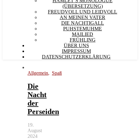
HAMLET´S MONOLOGUE
(ÜBERSETZUNG)
FREUDVOLL UND LEIDVOLL
AN MEINEN VATER
DIE NACHTIGALL
PUHSTEMUHME
MAILIED
FRÜHLING
ÜBER UNS
IMPRESSUM
DATENSCHUTZERKLÄRUNG
Allgemein
,
Spaß
Die
Nacht
der
Perseiden
19.
August
2024