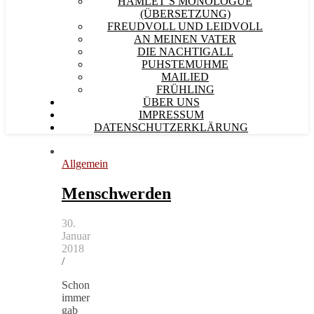
HAMLET´S MONOLOGUE
(ÜBERSETZUNG)
FREUDVOLL UND LEIDVOLL
AN MEINEN VATER
DIE NACHTIGALL
PUHSTEMUHME
MAILIED
FRÜHLING
ÜBER UNS
IMPRESSUM
DATENSCHUTZERKLÄRUNG
Allgemein
Menschwerden
30.
Januar
2018
/
Schon
immer
gab