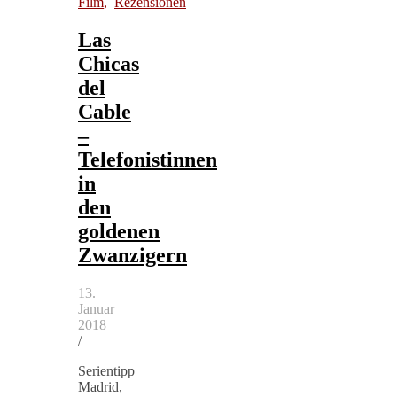
Film
,
Rezensionen
Las
Chicas
del
Cable
–
Telefonistinnen
in
den
goldenen
Zwanzigern
13.
Januar
2018
/
Serientipp
Madrid,