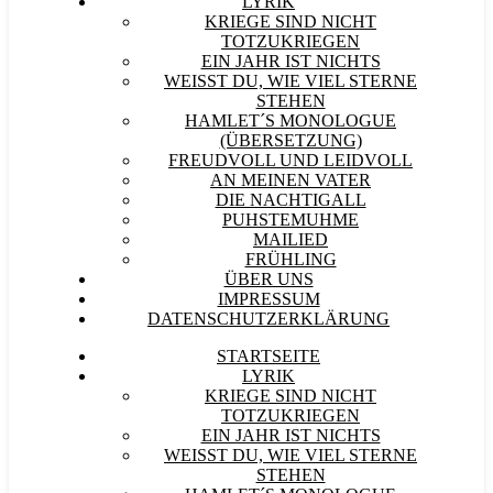
LYRIK
KRIEGE SIND NICHT
TOTZUKRIEGEN
EIN JAHR IST NICHTS
WEISST DU, WIE VIEL STERNE S
TEHEN
HAMLET´S MONOLOGUE
(ÜBERSETZUNG)
FREUDVOLL UND LEIDVOLL
AN MEINEN VATER
DIE NACHTIGALL
PUHSTEMUHME
MAILIED
FRÜHLING
ÜBER UNS
IMPRESSUM
DATENSCHUTZERKLÄRUNG
STARTSEITE
LYRIK
KRIEGE SIND NICHT
TOTZUKRIEGEN
EIN JAHR IST NICHTS
WEISST DU, WIE VIEL STERNE S
TEHEN