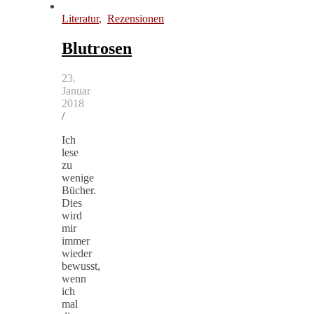
Literatur
,
Rezensionen
Blutrosen
23.
Januar
2018
/
Ich
lese
zu
wenige
Bücher.
Dies
wird
mir
immer
wieder
bewusst,
wenn
ich
mal