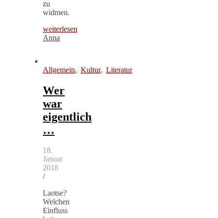
zu
widmen.
weiterlesen
Anna
Allgemein
,
Kultur
,
Literatur
Wer
war
eigentlich
…
18.
Januar
2018
/
Laotse?
Welchen
Einfluss