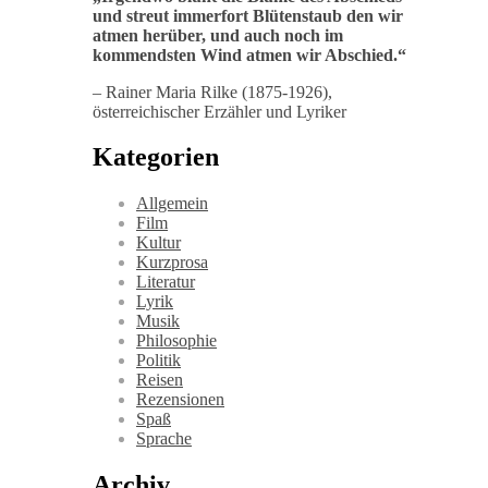
und streut immerfort Blütenstaub den wir
atmen herüber, und auch noch im
kommendsten Wind atmen wir Abschied
.“
– Rainer Maria Rilke (1875-1926),
österreichischer Erzähler und Lyriker
Kategorien
Allgemein
Film
Kultur
Kurzprosa
Literatur
Lyrik
Musik
Philosophie
Politik
Reisen
Rezensionen
Spaß
Sprache
Archiv