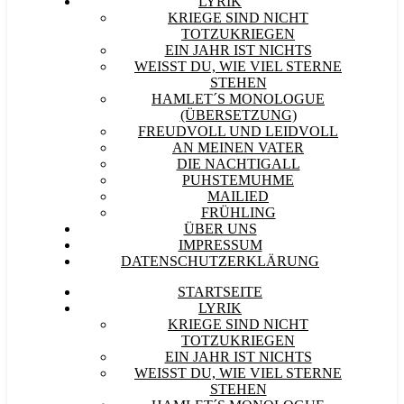
LYRIK
KRIEGE SIND NICHT
TOTZUKRIEGEN
EIN JAHR IST NICHTS
WEISST DU, WIE VIEL STERNE S
TEHEN
HAMLET´S MONOLOGUE
(ÜBERSETZUNG)
FREUDVOLL UND LEIDVOLL
AN MEINEN VATER
DIE NACHTIGALL
PUHSTEMUHME
MAILIED
FRÜHLING
ÜBER UNS
IMPRESSUM
DATENSCHUTZERKLÄRUNG
STARTSEITE
LYRIK
KRIEGE SIND NICHT
TOTZUKRIEGEN
EIN JAHR IST NICHTS
WEISST DU, WIE VIEL STERNE S
TEHEN