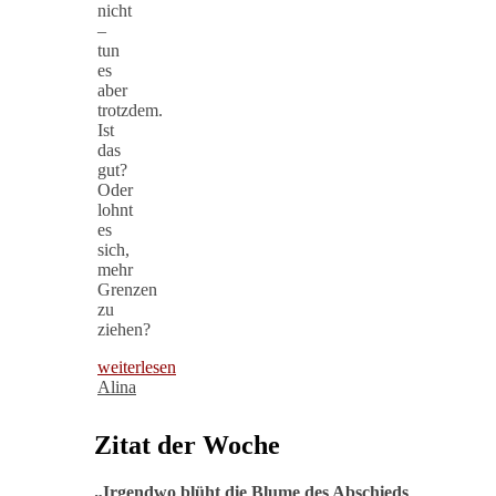
nicht
–
tun
es
aber
trotzdem.
Ist
das
gut?
Oder
lohnt
es
sich,
mehr
Grenzen
zu
ziehen?
weiterlesen
Alina
Zitat der Woche
„
Irgendwo blüht die Blume des Abschieds