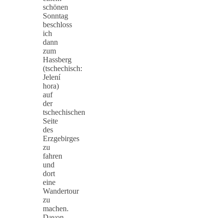
schönen
Sonntag
beschloss
ich
dann
zum
Hassberg
(tschechisch:
Jelení
hora)
auf
der
tschechischen
Seite
des
Erzgebirges
zu
fahren
und
dort
eine
Wandertour
zu
machen.
Davon