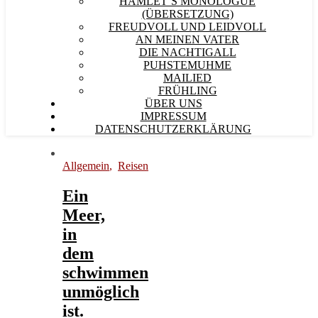
HAMLET´S MONOLOGUE
(ÜBERSETZUNG)
FREUDVOLL UND LEIDVOLL
AN MEINEN VATER
DIE NACHTIGALL
PUHSTEMUHME
MAILIED
FRÜHLING
ÜBER UNS
IMPRESSUM
DATENSCHUTZERKLÄRUNG
Allgemein
,
Reisen
Ein
Meer,
in
dem
schwimmen
unmöglich
ist.