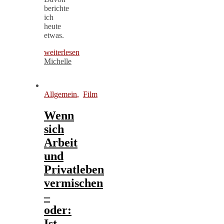
berichte
ich
heute
etwas.
weiterlesen
Michelle
Allgemein
,
Film
Wenn
sich
Arbeit
und
Privatleben
vermischen
–
oder:
Ist