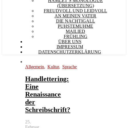
HAMLET´S MONOLOGUE
(ÜBERSETZUNG)
FREUDVOLL UND LEIDVOLL
AN MEINEN VATER
DIE NACHTIGALL
PUHSTEMUHME
MAILIED
FRÜHLING
ÜBER UNS
IMPRESSUM
DATENSCHUTZERKLÄRUNG
Allgemein
,
Kultur
,
Sprache
Handlettering:
Eine
Renaissance
der
Schreibschrift?
25.
Februar