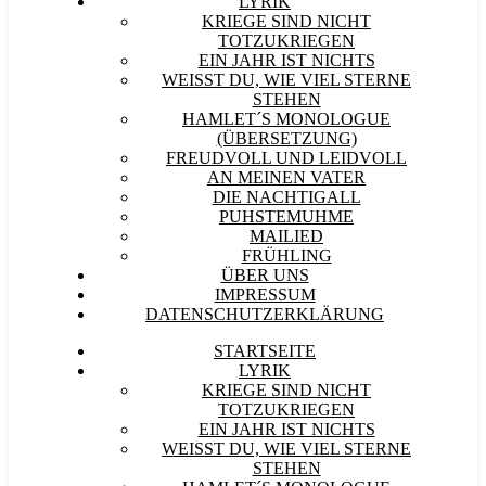
LYRIK
KRIEGE SIND NICHT
TOTZUKRIEGEN
EIN JAHR IST NICHTS
WEISST DU, WIE VIEL STERNE S
TEHEN
HAMLET´S MONOLOGUE
(ÜBERSETZUNG)
FREUDVOLL UND LEIDVOLL
AN MEINEN VATER
DIE NACHTIGALL
PUHSTEMUHME
MAILIED
FRÜHLING
ÜBER UNS
IMPRESSUM
DATENSCHUTZERKLÄRUNG
STARTSEITE
LYRIK
KRIEGE SIND NICHT
TOTZUKRIEGEN
EIN JAHR IST NICHTS
WEISST DU, WIE VIEL STERNE S
TEHEN