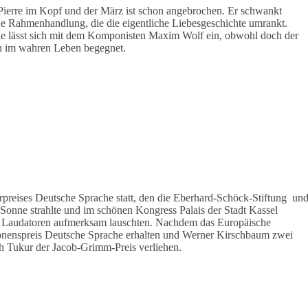
 Pierre im Kopf und der März ist schon angebrochen. Er schwankt
ne Rahmenhandlung, die die eigentliche Liebesgeschichte umrankt.
Sie lässt sich mit dem Komponisten Maxim Wolf ein, obwohl doch der
nn im wahren Leben begegnet.
preises Deutsche Sprache statt, den die Eberhard-Schöck-Stiftung un
 Sonne strahlte und im schönen Kongress Palais der Stadt Kassel
d Laudatoren aufmerksam lauschten. Nachdem das Europäische
ionenspreis Deutsche Sprache erhalten und Werner Kirschbaum zwei
ch Tukur der Jacob-Grimm-Preis verliehen.