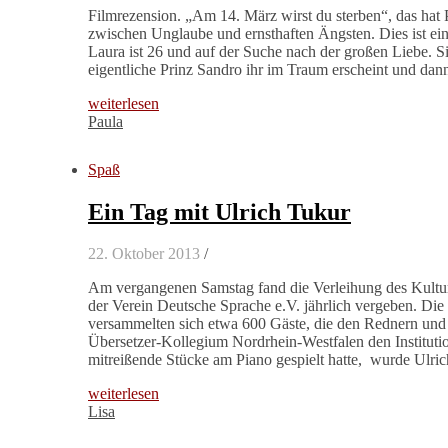
Filmrezension. „Am 14. März wirst du sterben“, das hat
zwischen Unglaube und ernsthaften Ängsten. Dies ist ei
Laura ist 26 und auf der Suche nach der großen Liebe. 
eigentliche Prinz Sandro ihr im Traum erscheint und da
weiterlesen
Paula
Spaß
Ein Tag mit Ulrich Tukur
22. Oktober 2013
/
Am vergangenen Samstag fand die Verleihung des Kultur
der Verein Deutsche Sprache e.V. jährlich vergeben. Die
versammelten sich etwa 600 Gäste, die den Rednern un
Übersetzer-Kollegium Nordrhein-Westfalen den Institut
mitreißende Stücke am Piano gespielt hatte, wurde Ulri
weiterlesen
Lisa