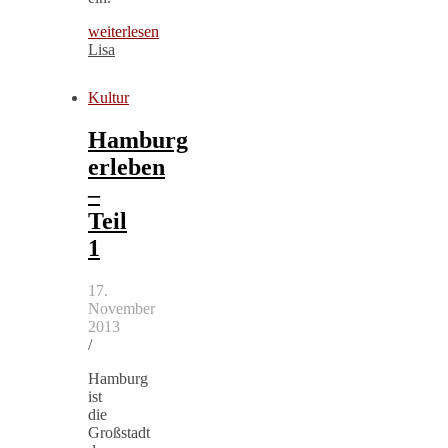
weiterlesen
Lisa
Kultur
Hamburg
erleben
–
Teil
1
17.
November
2013
/
Hamburg
ist
die
Großstadt