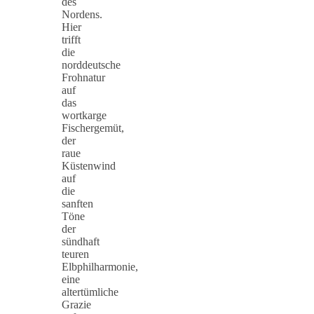
des
Nordens.
Hier
trifft
die
norddeutsche
Frohnatur
auf
das
wortkarge
Fischergemüt,
der
raue
Küstenwind
auf
die
sanften
Töne
der
sündhaft
teuren
Elbphilharmonie,
eine
altertümliche
Grazie