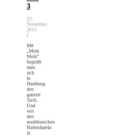
3
25.
November
2013
/
Mit
„Moin
Moin“
begrüßt
man
sich
in
Hamburg
den
ganzen
Tach.
Und
wer
den
norddeutschen
Hafendialekt
in