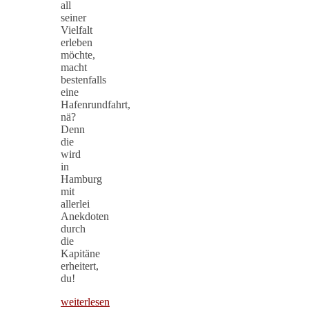
all
seiner
Vielfalt
erleben
möchte,
macht
bestenfalls
eine
Hafenrundfahrt,
nä?
Denn
die
wird
in
Hamburg
mit
allerlei
Anekdoten
durch
die
Kapitäne
erheitert,
du!
weiterlesen