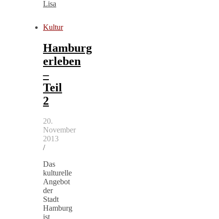
Lisa
Kultur
Hamburg
erleben
–
Teil
2
20.
November
2013
/
Das
kulturelle
Angebot
der
Stadt
Hamburg
ist