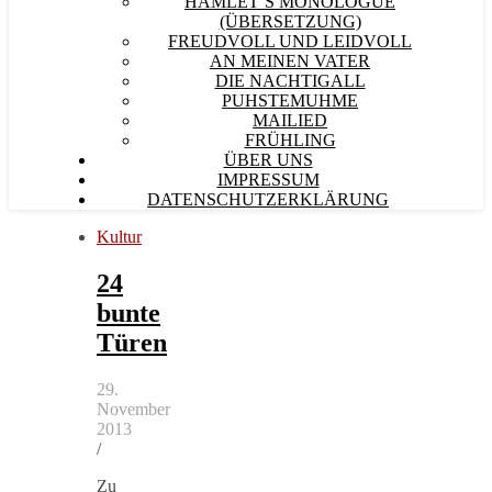
HAMLET´S MONOLOGUE
(ÜBERSETZUNG)
FREUDVOLL UND LEIDVOLL
AN MEINEN VATER
DIE NACHTIGALL
PUHSTEMUHME
MAILIED
FRÜHLING
ÜBER UNS
IMPRESSUM
DATENSCHUTZERKLÄRUNG
Kultur
24
bunte
Türen
29.
November
2013
/
Zu