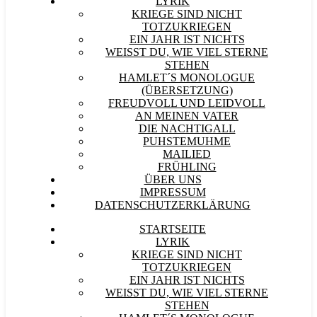
LYRIK
KRIEGE SIND NICHT
TOTZUKRIEGEN
EIN JAHR IST NICHTS
WEISST DU, WIE VIEL STERNE S
TEHEN
HAMLET´S MONOLOGUE
(ÜBERSETZUNG)
FREUDVOLL UND LEIDVOLL
AN MEINEN VATER
DIE NACHTIGALL
PUHSTEMUHME
MAILIED
FRÜHLING
ÜBER UNS
IMPRESSUM
DATENSCHUTZERKLÄRUNG
STARTSEITE
LYRIK
KRIEGE SIND NICHT
TOTZUKRIEGEN
EIN JAHR IST NICHTS
WEISST DU, WIE VIEL STERNE S
TEHEN