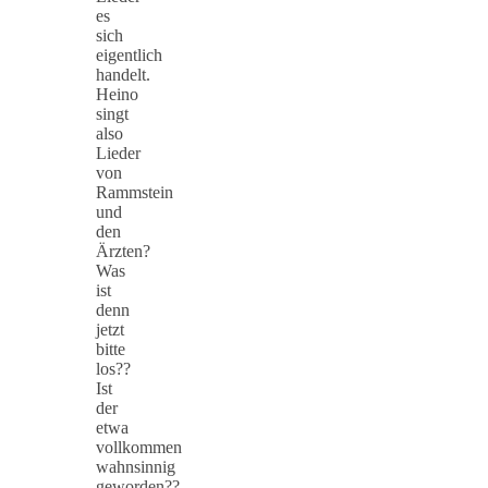
es
sich
eigentlich
handelt.
Heino
singt
also
Lieder
von
Rammstein
und
den
Ärzten?
Was
ist
denn
jetzt
bitte
los??
Ist
der
etwa
vollkommen
wahnsinnig
geworden??