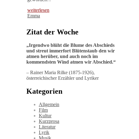
weiterlesen
Emma
Zitat der Woche
„
Irgendwo blüht die Blume des Abschieds
und streut immerfort Blütenstaub den wir
atmen herüber, und auch noch im
kommendsten Wind atmen wir Abschied
.“
– Rainer Maria Rilke (1875-1926),
österreichischer Erzähler und Lyriker
Kategorien
Allgemein
Film
Kultur
Kurzprosa
Literatur
Lyrik
Musik