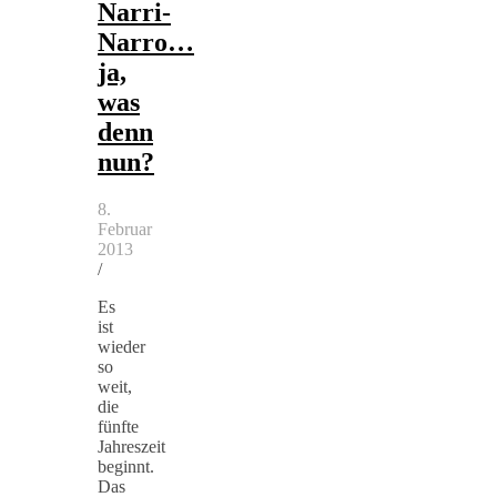
Narri-
Narro…
ja,
was
denn
nun?
8.
Februar
2013
/
Es
ist
wieder
so
weit,
die
fünfte
Jahreszeit
beginnt.
Das