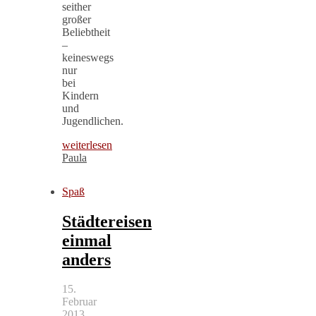
seither
großer
Beliebtheit
–
keineswegs
nur
bei
Kindern
und
Jugendlichen.
weiterlesen
Paula
Spaß
Städtereisen
einmal
anders
15.
Februar
2013