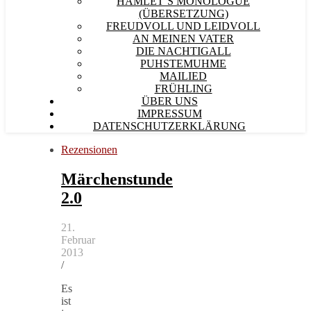
HAMLET´S MONOLOGUE
(ÜBERSETZUNG)
FREUDVOLL UND LEIDVOLL
AN MEINEN VATER
DIE NACHTIGALL
PUHSTEMUHME
MAILIED
FRÜHLING
ÜBER UNS
IMPRESSUM
DATENSCHUTZERKLÄRUNG
Rezensionen
Märchenstunde
2.0
21.
Februar
2013
/
Es
ist