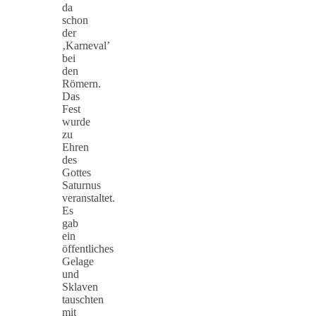
da
schon
der
‚Karneval’
bei
den
Römern.
Das
Fest
wurde
zu
Ehren
des
Gottes
Saturnus
veranstaltet.
Es
gab
ein
öffentliches
Gelage
und
Sklaven
tauschten
mit