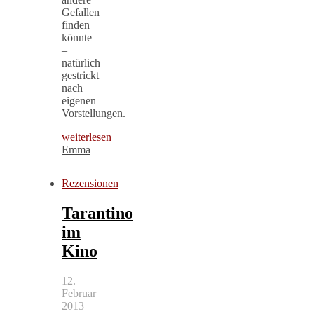
Gefallen
finden
könnte
–
natürlich
gestrickt
nach
eigenen
Vorstellungen.
weiterlesen
Emma
Rezensionen
Tarantino
im
Kino
12.
Februar
2013