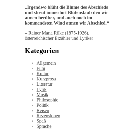
„
Irgendwo blüht die Blume des Abschieds
und streut immerfort Blütenstaub den wir
atmen herüber, und auch noch im
kommendsten Wind atmen wir Abschied
.“
– Rainer Maria Rilke (1875-1926),
österreichischer Erzähler und Lyriker
Kategorien
Allgemein
Film
Kultur
Kurzprosa
Literatur
Lyrik
Musik
Philosophie
Politik
Reisen
Rezensionen
Spaß
Sprache