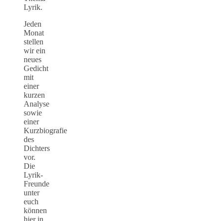
Lyrik.
Jeden
Monat
stellen
wir ein
neues
Gedicht
mit
einer
kurzen
Analyse
sowie
einer
Kurzbiografie
des
Dichters
vor.
Die
Lyrik-
Freunde
unter
euch
können
hier in