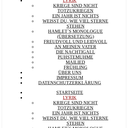
LYRIK
KRIEGE SIND NICHT
TOTZUKRIEGEN
EIN JAHR IST NICHTS
WEISST DU, WIE VIEL STERNE S
TEHEN
HAMLET´S MONOLOGUE
(ÜBERSETZUNG)
FREUDVOLL UND LEIDVOLL
AN MEINEN VATER
DIE NACHTIGALL
PUHSTEMUHME
MAILIED
FRÜHLING
ÜBER UNS
IMPRESSUM
DATENSCHUTZERKLÄRUNG
STARTSEITE
LYRIK
KRIEGE SIND NICHT
TOTZUKRIEGEN
EIN JAHR IST NICHTS
WEISST DU, WIE VIEL STERNE S
TEHEN