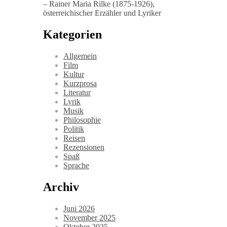
– Rainer Maria Rilke (1875-1926),
österreichischer Erzähler und Lyriker
Kategorien
Allgemein
Film
Kultur
Kurzprosa
Literatur
Lyrik
Musik
Philosophie
Politik
Reisen
Rezensionen
Spaß
Sprache
Archiv
Juni 2026
November 2025
Oktober 2025