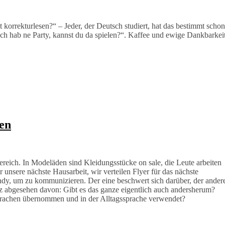
korrekturlesen?“ – Jeder, der Deutsch studiert, hat das bestimmt schon
Ich hab ne Party, kannst du da spielen?“. Kaffee und ewige Dankbarkei
en
reich. In Modeläden sind Kleidungsstücke on sale, die Leute arbeiten
 unsere nächste Hausarbeit, wir verteilen Flyer für das nächste
ndy, um zu kommunizieren. Der eine beschwert sich darüber, der ander
nz abgesehen davon: Gibt es das ganze eigentlich auch andersherum?
Sprachen übernommen und in der Alltagssprache verwendet?