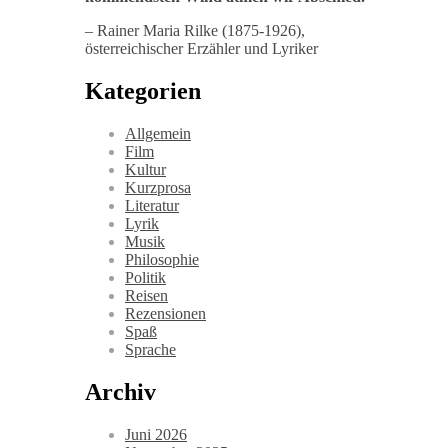
– Rainer Maria Rilke (1875-1926),
österreichischer Erzähler und Lyriker
Kategorien
Allgemein
Film
Kultur
Kurzprosa
Literatur
Lyrik
Musik
Philosophie
Politik
Reisen
Rezensionen
Spaß
Sprache
Archiv
Juni 2026