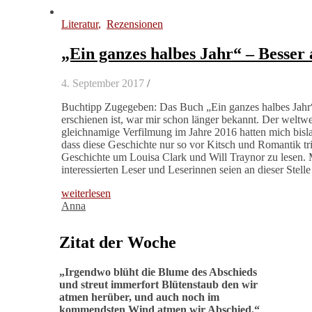
Literatur
,
Rezensionen
„Ein ganzes halbes Jahr“ – Besser 
4. September 2017
/
Buchtipp Zugegeben: Das Buch „Ein ganzes halbes Jahr“ v
erschienen ist, war mir schon länger bekannt. Der weltw
gleichnamige Verfilmung im Jahre 2016 hatten mich bisla
dass diese Geschichte nur so vor Kitsch und Romantik tri
Geschichte um Louisa Clark und Will Traynor zu lesen. 
interessierten Leser und Leserinnen seien an dieser Ste
weiterlesen
Anna
Zitat der Woche
„
Irgendwo blüht die Blume des Abschieds
und streut immerfort Blütenstaub den wir
atmen herüber, und auch noch im
kommendsten Wind atmen wir Abschied
.“