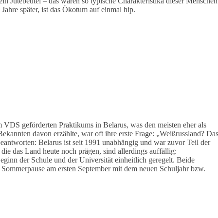
ein Jutebeutel – das waren so typische Charakteristika dieser Menschen
 Jahre später, ist das Ökotum auf einmal hip.
 VDS geförderten Praktikums in Belarus, was den meisten eher als
ekannten davon erzählte, war oft ihre erste Frage: „Weißrussland? Da
 beantworten: Belarus ist seit 1991 unabhängig und war zuvor Teil der
die das Land heute noch prägen, sind allerdings auffällig:
eginn der Schule und der Universität einheitlich geregelt. Beide
en Sommerpause am ersten September mit dem neuen Schuljahr bzw.