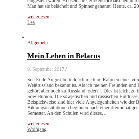
eingestellt waren. Achselhaare, Birkenstocklatschen und 
Man hat sie belächelt und Spinner genannt. Heute, ca. 20
weiterlesen
Lea
Allgemein
Mein Leben in Belarus
9. September 2017
/
Seit Ende August befinde ich mich im Rahmen eines vom
Weißrussland bekannt ist. Als ich meinen Freunden und B
gehört aber noch zu Russland, oder?“. Dies ist leicht zu
Sowjetunion. Die sowjetischen und russischen Einflüsse, 
Beispielsweise sind hier viele Angelegenheiten wie der B
Bildungsinstitutionen beginnen nach einer dreimonatig
Semester. An den Schulen wird dieses…
weiterlesen
Wolfgang