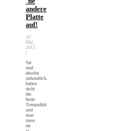
`ne
andere
Platte
auf!
10.
Mai
2013
/
Sie
sind
absolut
unhandlich,
haben
nicht
die
beste
Tonqualität
und
man
muss
sie
in