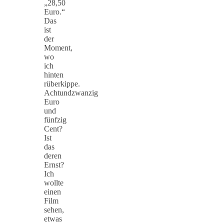
„28,50
Euro.“
Das
ist
der
Moment,
wo
ich
hinten
rüberkippe.
Achtundzwanzig
Euro
und
fünfzig
Cent?
Ist
das
deren
Ernst?
Ich
wollte
einen
Film
sehen,
etwas