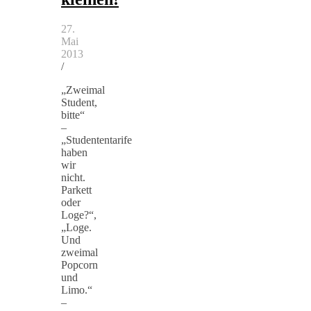
27.
Mai
2013
/
„Zweimal
Student,
bitte“
–
„Studententarife
haben
wir
nicht.
Parkett
oder
Loge?“,
„Loge.
Und
zweimal
Popcorn
und
Limo.“
–