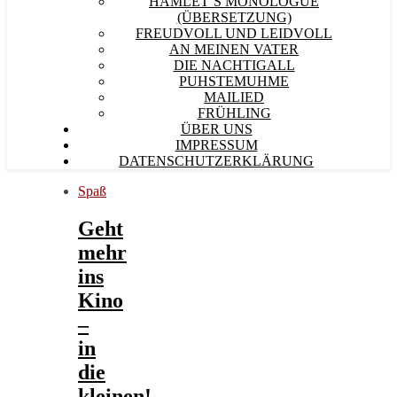
HAMLET´S MONOLOGUE
(ÜBERSETZUNG)
FREUDVOLL UND LEIDVOLL
AN MEINEN VATER
DIE NACHTIGALL
PUHSTEMUHME
MAILIED
FRÜHLING
ÜBER UNS
IMPRESSUM
DATENSCHUTZERKLÄRUNG
Spaß
Geht
mehr
ins
Kino
–
in
die
kleinen!