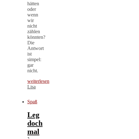
hätten
oder
wenn
wir
nicht
zählen
könnten?
Die
Antwort
ist
simpel:
gar
nicht.
weiterlesen
Lisa
Spaß
Leg
doch
mal