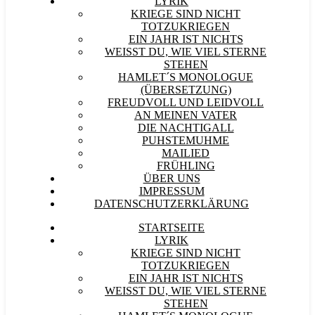
LYRIK
KRIEGE SIND NICHT
TOTZUKRIEGEN
EIN JAHR IST NICHTS
WEISST DU, WIE VIEL STERNE S
TEHEN
HAMLET´S MONOLOGUE
(ÜBERSETZUNG)
FREUDVOLL UND LEIDVOLL
AN MEINEN VATER
DIE NACHTIGALL
PUHSTEMUHME
MAILIED
FRÜHLING
ÜBER UNS
IMPRESSUM
DATENSCHUTZERKLÄRUNG
STARTSEITE
LYRIK
KRIEGE SIND NICHT
TOTZUKRIEGEN
EIN JAHR IST NICHTS
WEISST DU, WIE VIEL STERNE S
TEHEN