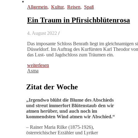
Allgemein
,
Kultur
,
Reisen
,
Spaß
Ein Traum in Pfirsichblütenrosa
4. August 2022
/
Das imposante Schloss Benrath liegt im gleichnamigen sü
Düsseldorf. Im Auftrag des Kurfürsten Karl Theodor von
das Lust- und Jagdschloss zum Träumen ein.
weiterlesen
Asma
Zitat der Woche
„
Irgendwo blüht die Blume des Abschieds
und streut immerfort Blütenstaub den wir
atmen herüber, und auch noch im
kommendsten Wind atmen wir Abschied
.“
– Rainer Maria Rilke (1875-1926),
österreichischer Erzähler und Lyriker