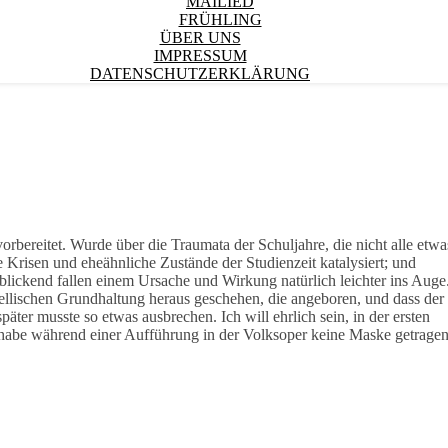
MAILIED
FRÜHLING
ÜBER UNS
IMPRESSUM
DATENSCHUTZERKLÄRUNG
 vorbereitet. Wurde über die Traumata der Schuljahre, die nicht alle etwa
e Krisen und eheähnliche Zustände der Studienzeit katalysiert; und
lickend fallen einem Ursache und Wirkung natürlich leichter ins Auge
bellischen Grundhaltung heraus geschehen, die angeboren, und dass der
äter musste so etwas ausbrechen. Ich will ehrlich sein, in der ersten
 habe während einer Aufführung in der Volksoper keine Maske getragen