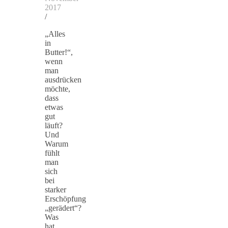
2017
/
„Alles
in
Butter!“,
wenn
man
ausdrücken
möchte,
dass
etwas
gut
läuft?
Und
Warum
fühlt
man
sich
bei
starker
Erschöpfung
„gerädert“?
Was
hat