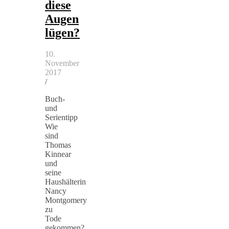
diese
Augen
lügen?
10.
November
2017
/
Buch-
und
Serientipp
Wie
sind
Thomas
Kinnear
und
seine
Haushälterin
Nancy
Montgomery
zu
Tode
gekommen?