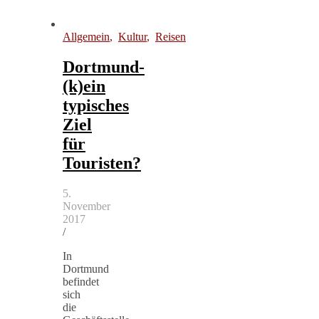
Allgemein
,
Kultur
,
Reisen
Dortmund-
(k)ein
typisches
Ziel
für
Touristen?
5.
November
2017
/
In
Dortmund
befindet
sich
die