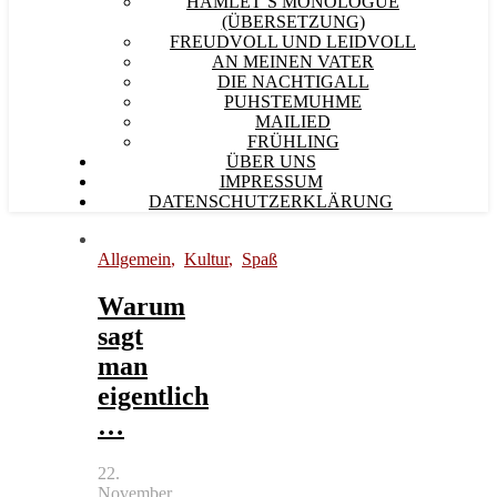
HAMLET´S MONOLOGUE
(ÜBERSETZUNG)
FREUDVOLL UND LEIDVOLL
AN MEINEN VATER
DIE NACHTIGALL
PUHSTEMUHME
MAILIED
FRÜHLING
ÜBER UNS
IMPRESSUM
DATENSCHUTZERKLÄRUNG
Allgemein
,
Kultur
,
Spaß
Warum
sagt
man
eigentlich
…
22.
November