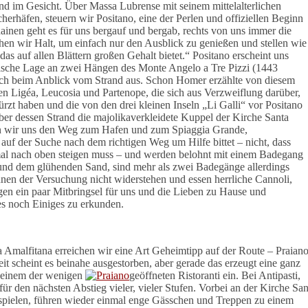
d im Gesicht. Über Massa Lubrense mit seinem mittelalterlichen
erhäfen, steuern wir Positano, eine der Perlen und offiziellen Beginn
inen geht es für uns bergauf und bergab, rechts von uns immer die
chen wir Halt, um einfach nur den Ausblick zu genießen und stellen wie
as auf allen Blättern großen Gehalt bietet.“ Positano erscheint uns
rische Lage an zwei Hängen des Monte Angelo a Tre Pizzi (1443
uch beim Anblick vom Strand aus. Schon Homer erzählte von diesem
n Ligéa, Leucosia und Partenope, die sich aus Verzweiflung darüber,
rzt haben und die von den drei kleinen Inseln „Li Galli“ vor Positano
ber dessen Strand die majolikaverkleidete Kuppel der Kirche Santa
nen wir uns den Weg zum Hafen und zum Spiaggia Grande,
auf der Suche nach dem richtigen Weg um Hilfe bittet – nicht, dass
h mal nach oben steigen muss – und werden belohnt mit einem Badegang
 und dem glühenden Sand, sind mehr als zwei Badegänge allerdings
nnen der Versuchung nicht widerstehen und essen herrliche Cannoli,
orgen ein paar Mitbringsel für uns und die Lieben zu Hause und
s noch Einiges zu erkunden.
 Amalfitana erreichen wir eine Art Geheimtipp auf der Route – Praian
it scheint es beinahe ausgestorben, aber gerade das erzeugt eine ganz
n einem der wenigen
geöffneten Ristoranti ein. Bei Antipasti,
für den nächsten Abstieg vieler, vieler Stufen. Vorbei an der Kirche Sa
l spielen, führen wieder einmal enge Gässchen und Treppen zu einem