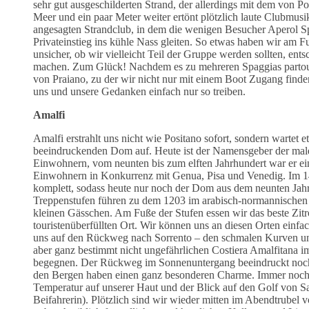
sehr gut ausgeschilderten Strand, der allerdings mit dem von Po
Meer und ein paar Meter weiter ertönt plötzlich laute Clubmusi
angesagten Strandclub, in dem die wenigen Besucher Aperol Spr
Privateinstieg ins kühle Nass gleiten. So etwas haben wir am F
unsicher, ob wir vielleicht Teil der Gruppe werden sollten, en
machen. Zum Glück! Nachdem es zu mehreren Spaggias partout 
von Praiano, zu der wir nicht nur mit einem Boot Zugang find
uns und unsere Gedanken einfach nur so treiben.
Amalfi
Amalfi erstrahlt uns nicht wie Positano sofort, sondern wartet
beeindruckenden Dom auf. Heute ist der Namensgeber der male
Einwohnern, vom neunten bis zum elften Jahrhundert war er ei
Einwohnern in Konkurrenz mit Genua, Pisa und Venedig. Im 14.
komplett, sodass heute nur noch der Dom aus dem neunten Jahrh
Treppenstufen führen zu dem 1203 im arabisch-normannischen s
kleinen Gässchen. Am Fuße der Stufen essen wir das beste Zitr
touristenüberfüllten Ort. Wir können uns an diesen Orten einfa
uns auf den Rückweg nach Sorrento – den schmalen Kurven u
aber ganz bestimmt nicht ungefährlichen Costiera Amalfitana i
begegnen. Der Rückweg im Sonnenuntergang beeindruckt noch 
den Bergen haben einen ganz besonderen Charme. Immer noch l
Temperatur auf unserer Haut und der Blick auf den Golf von Sa
Beifahrerin). Plötzlich sind wir wieder mitten im Abendtrubel