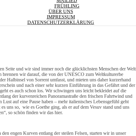
MAILIED
FRÜHLING
ÜBER UNS
IMPRESSUM
DATENSCHUTZERKLÄRUNG
sten Seite und wir sind immer noch die glücklichsten Menschen der Welt
och brennen wir darauf, die von der UNESCO zum Weltkulturerbe
der Halbinsel von Sorrent umfasst, und mieten uns daher kurzerhand
rschein und nach einer sehr kurzen Einführung in das Gefährt und der
eht es auch schon los. Wir schwingen uns leicht bekleidet auf die
tlang der kurvenreichen Panoramastraße den frischen Fahrtwind und
 Lust auf eine Pause haben – mehr italienisches Lebensgefühl geht
 es uns so,
wie es Goethe ging, als er auf dem Vesuv stand und uns
“, so schön finden wir das hier.
en engen Kurven entlang der steilen Felsen, starten wir in unser