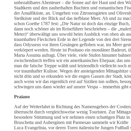
unbezahlbares Abenteuer – die Sonne auf der Haut und den Win
Stadtkern und den zauberhaften Buchten und romantischen Fisch
der Amalfiküste, an. Umgeben von Zitronengärten und Olivenha
Steilküste und der Blick auf das tiefblaue Meer. Ab und zu ma
schon Goethe 1787 fest: „Die Natur ist doch das einzige Buch, d
dann noch schöner als im Reiseführer beschrieben – die „male
Meter)“ überwältigt uns sowohl beim Ausblick von oben als a
traumhaften Fleckchen Erde in der Legende von den drei Sirene
dass Odysseus vor ihren Gesängen geflohen war, ins Meer gestü
verkörpert werden. Heute ist Positano ein mondäner Badeort, ü
Maria Assunta aufragt. Über viele, viele Stufen hinunter bah
zwischendurch treffen wir ein amerikanisches Ehepaar, das uns 
man die falsche Treppe wählt und letztendlich vielleicht noc
vor traumhafter Kulisse. Wegen der ansteigenden Mittagshitze
nicht drin und so erkunden wir die engen Gassen der Stadt, kö
auch wenn wir das eigentlich erst auf Sizilien tun sollten, bes
schwingen uns dann wieder auf unsere Vespa – immerhin gibt e
Praiano
Auf der Weiterfahrt in Richtung des Namensgebers der Costiera
überrascht durch vergleichsweise wenig Touristen. Zur Mittagze
besondere Stimmung und wir nehmen einen schattigen Platz i
Bruschetta und Auberginen mit Parmesan sammeln wir Kräfte
Luca Evangelista, vor deren Toren italienische Jungen Fußbal