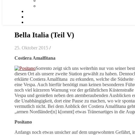
Bella Italia (Teil V)
25. Oktober 2015
/
Costiera Amalfitana
Sorrento zeigt sich uns weiterhin nur von seiner be
diesen Ort als unsere zweite Station gewählt zu haben. Denn
erklärte Costiera Amalfitana
zu erkunden, welche die Südseite 
eine Vespa. Auch hierfür benötigt man keinen besonderen Führe
noch viel kürzeren Warnung vor der gefährlichen Küstenstraße g
Vespa und genießen neben den atemberaubenden Ausblicken en
die Unabhängigkeit, dort eine Pause zu machen, wo wir spontan
vermutlich nicht. Bei dem Anblick der Costiera Amalfitana geht
„armen Nordländer[n] k[ommt] etwas Tränenartiges in die Augen
Positano
Anfangs noch etwas unsicher auf dem ungewohnten Gefährt, in d