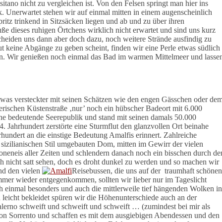
sitano nicht zu vergleichen ist. Von den Felsen springt man hier ins
k. Unerwartet stehen wir auf einmal mitten in einem augenscheinlich
itz trinkend in Sitzsäcken liegen und ab und zu über ihren
uße dieses ruhigen Örtchens wirklich nicht erwartet und sind uns kurz
tscheiden uns dann aber doch dazu, noch weitere Strände ausfindig zu
keine Abgänge zu geben scheint, finden wir eine Perle etwas südlich
en. Wir genießen noch einmal das Bad im warmen Mittelmeer und lasse
 etwas versteckter mit seinen Schätzen wie den engen Gässchen oder de
rischen Küstenstraße ‚nur’ noch ein hübscher Badeort mit 6.000
ne bedeutende Seerepublik und stand mit seinen damals 50.000
 Jahrhundert zerstörte eine Sturmflut den glanzvollen Ort beinahe
undert an die einstige Bedeutung Amalfis erinnert. Zahlreiche
izilianischen Stil umgebauten Dom, mitten im Gewirr der vielen
oneneis aller Zeiten und schlendern danach noch ein bisschen durch de
ch nicht satt sehen, doch es droht dunkel zu werden und so machen wir
nd den vielen
Reisebussen, die uns auf der
traumhaft schönen
mmer wieder entgegenkommen, sollten wir lieber nur im Tageslicht
einmal besonders und auch die mittlerweile tief hängenden Wolken in
eicht bekleidet spüren wir die Höhenunterschiede auch an der
lerno schweift und schweift und schweift … (zumindest bei mir als
 von Sorrento und schaffen es mit dem ausgiebigen Abendessen und den