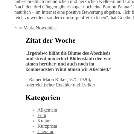
unbeschreiblich freundlichen und herzlichen Kellnern und Limo
Nach den drei Gängen gibt es sogar noch eine Portion Panna C
natürlich – im Internet eine positive Bewertung abgeben. „Ich fi
reich zu werden, sondern um sorgenfrei zu leben“, hat Goethe 
Von
Maria Nowotnick
Zitat der Woche
„
Irgendwo blüht die Blume des Abschieds
und streut immerfort Blütenstaub den wir
atmen herüber, und auch noch im
kommendsten Wind atmen wir Abschied
.“
– Rainer Maria Rilke (1875-1926),
österreichischer Erzähler und Lyriker
Kategorien
Allgemein
Film
Kultur
Kurzprosa
Literatur