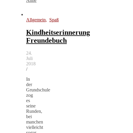
Anne
Allgemein
,
Spaß
Kindheitserinnerung
Freundebuch
24.
Juli
2018
/
In
der
Grundschule
zog
es
seine
Runden,
bei
manchen
vielleicht
sogar