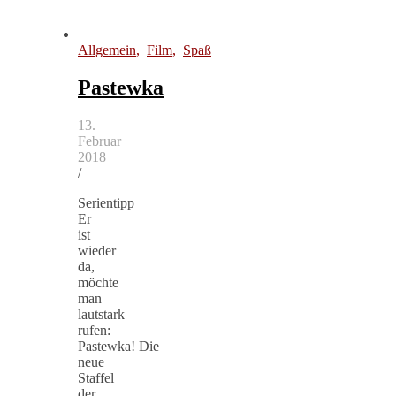
Allgemein
,
Film
,
Spaß
Pastewka
13.
Februar
2018
/
Serientipp
Er
ist
wieder
da,
möchte
man
lautstark
rufen:
Pastewka! Die
neue
Staffel
der