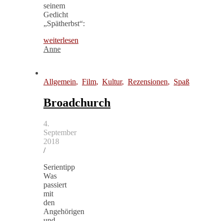
seinem
Gedicht
„Spätherbst“:
weiterlesen
Anne
Allgemein
,
Film
,
Kultur
,
Rezensionen
,
Spaß
Broadchurch
4.
September
2018
/
Serientipp
Was
passiert
mit
den
Angehörigen
und