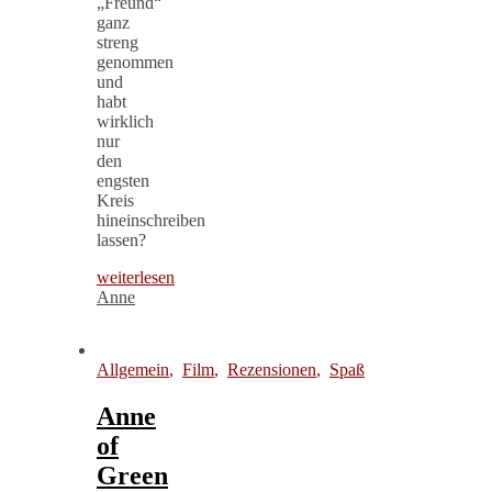
„Freund“
ganz
streng
genommen
und
habt
wirklich
nur
den
engsten
Kreis
hineinschreiben
lassen?
weiterlesen
Anne
Allgemein
,
Film
,
Rezensionen
,
Spaß
Anne
of
Green