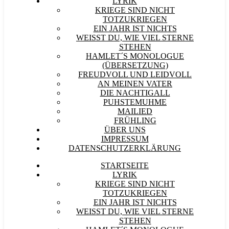
LYRIK
KRIEGE SIND NICHT
TOTZUKRIEGEN
EIN JAHR IST NICHTS
WEISST DU, WIE VIEL STERNE S
TEHEN
HAMLET´S MONOLOGUE
(ÜBERSETZUNG)
FREUDVOLL UND LEIDVOLL
AN MEINEN VATER
DIE NACHTIGALL
PUHSTEMUHME
MAILIED
FRÜHLING
ÜBER UNS
IMPRESSUM
DATENSCHUTZERKLÄRUNG
STARTSEITE
LYRIK
KRIEGE SIND NICHT
TOTZUKRIEGEN
EIN JAHR IST NICHTS
WEISST DU, WIE VIEL STERNE S
TEHEN