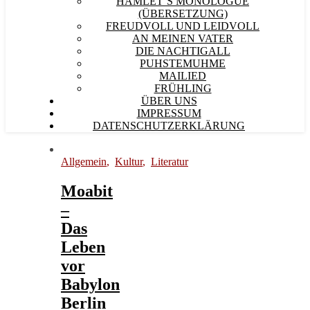
HAMLET´S MONOLOGUE
(ÜBERSETZUNG)
FREUDVOLL UND LEIDVOLL
AN MEINEN VATER
DIE NACHTIGALL
PUHSTEMUHME
MAILIED
FRÜHLING
ÜBER UNS
IMPRESSUM
DATENSCHUTZERKLÄRUNG
Allgemein
,
Kultur
,
Literatur
Moabit
–
Das
Leben
vor
Babylon
Berlin