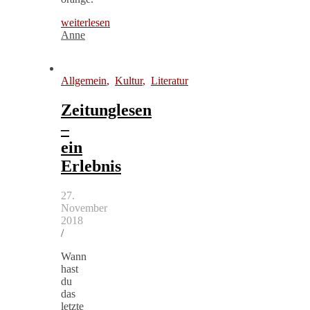
weiterlesen
Anne
Allgemein
,
Kultur
,
Literatur
Zeitunglesen
–
ein
Erlebnis
27.
November
2018
/
Wann
hast
du
das
letzte