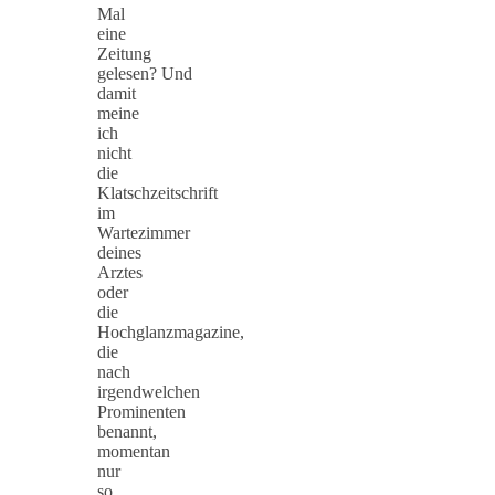
Mal
eine
Zeitung
gelesen? Und
damit
meine
ich
nicht
die
Klatschzeitschrift
im
Wartezimmer
deines
Arztes
oder
die
Hochglanzmagazine,
die
nach
irgendwelchen
Prominenten
benannt,
momentan
nur
so