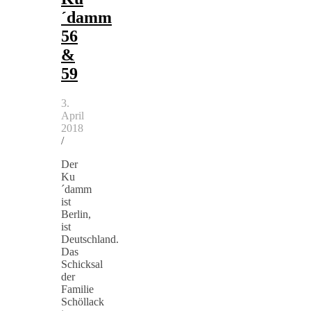
´damm
56
&
59
3.
April
2018
/
Der
Ku
´damm
ist
Berlin,
ist
Deutschland.
Das
Schicksal
der
Familie
Schöllack