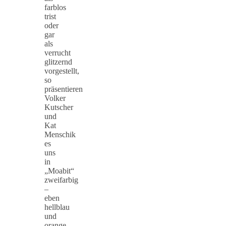
farblos
trist
oder
gar
als
verrucht
glitzernd
vorgestellt,
so
präsentieren
Volker
Kutscher
und
Kat
Menschik
es
uns
in
„Moabit“
zweifarbig
–
eben
hellblau
und
orange.