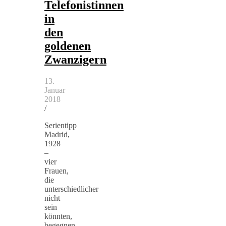
Telefonistinnen
in
den
goldenen
Zwanzigern
13.
Januar
2018
/
Serientipp
Madrid,
1928
–
vier
Frauen,
die
unterschiedlicher
nicht
sein
könnten,
begegnen