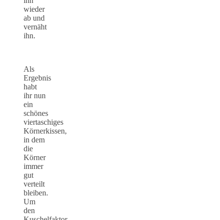
ihn
wieder
ab und
vernäht
ihn.
Als
Ergebnis
habt
ihr nun
ein
schönes
viertaschiges
Körnerkissen,
in dem
die
Körner
immer
gut
verteilt
bleiben.
Um
den
Kuschelfaktor