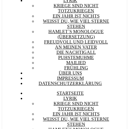
LYRIK
KRIEGE SIND NICHT
TOTZUKRIEGEN
EIN JAHR IST NICHTS
WEISST DU, WIE VIEL STERNE S
TEHEN
HAMLET´S MONOLOGUE
(ÜBERSETZUNG)
FREUDVOLL UND LEIDVOLL
AN MEINEN VATER
DIE NACHTIGALL
PUHSTEMUHME
MAILIED
FRÜHLING
ÜBER UNS
IMPRESSUM
DATENSCHUTZERKLÄRUNG
STARTSEITE
LYRIK
KRIEGE SIND NICHT
TOTZUKRIEGEN
EIN JAHR IST NICHTS
WEISST DU, WIE VIEL STERNE S
TEHEN