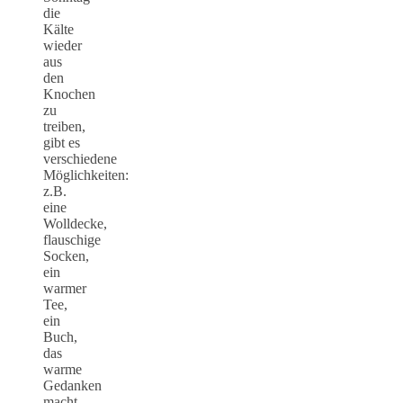
die
Kälte
wieder
aus
den
Knochen
zu
treiben,
gibt es
verschiedene
Möglichkeiten:
z.B.
eine
Wolldecke,
flauschige
Socken,
ein
warmer
Tee,
ein
Buch,
das
warme
Gedanken
macht