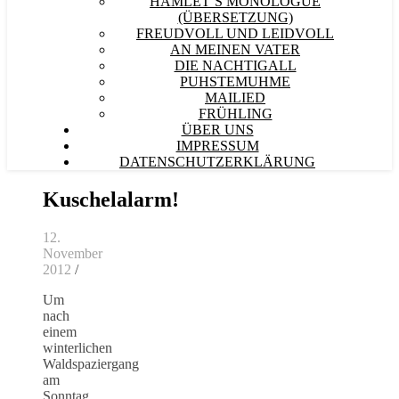
HAMLET´S MONOLOGUE
(ÜBERSETZUNG)
FREUDVOLL UND LEIDVOLL
AN MEINEN VATER
DIE NACHTIGALL
PUHSTEMUHME
MAILIED
FRÜHLING
ÜBER UNS
IMPRESSUM
DATENSCHUTZERKLÄRUNG
Kuschelalarm!
12.
November
2012
/
Um
nach
einem
winterlichen
Waldspaziergang
am
Sonntag