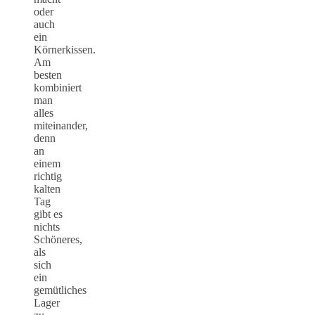
oder
auch
ein
Körnerkissen.
Am
besten
kombiniert
man
alles
miteinander,
denn
an
einem
richtig
kalten
Tag
gibt es
nichts
Schöneres,
als
sich
ein
gemütliches
Lager