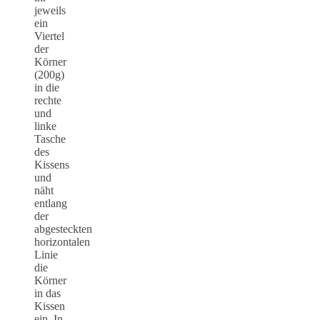
jeweils
ein
Viertel
der
Körner
(200g)
in die
rechte
und
linke
Tasche
des
Kissens
und
näht
entlang
der
abgesteckten
horizontalen
Linie
die
Körner
in das
Kissen
ein. In