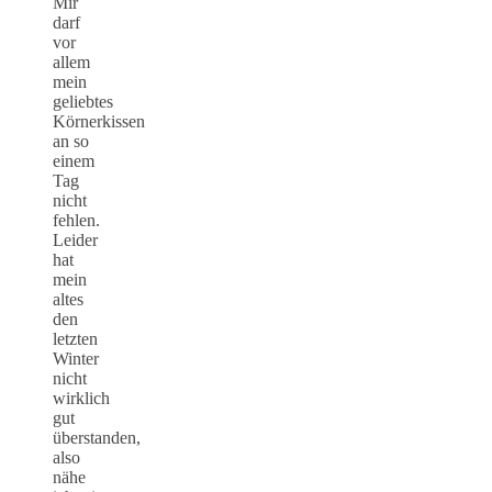
Mir
darf
vor
allem
mein
geliebtes
Körnerkissen
an so
einem
Tag
nicht
fehlen.
Leider
hat
mein
altes
den
letzten
Winter
nicht
wirklich
gut
überstanden,
also
nähe