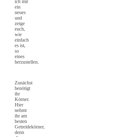
ich mir
ein
neues
und
zeige
euch,
wie
einfach
es ist,
so
eines
herzustellen.
Zunächst
benötigt
ihr
Körner.
Hier
nehmt
ihr am
besten
Getreidekörner,
denn