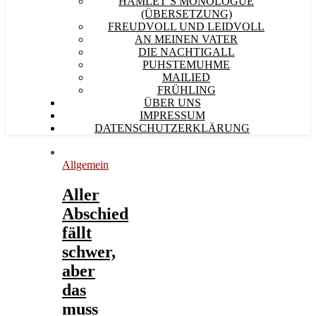
HAMLET´S MONOLOGUE
(ÜBERSETZUNG)
FREUDVOLL UND LEIDVOLL
AN MEINEN VATER
DIE NACHTIGALL
PUHSTEMUHME
MAILIED
FRÜHLING
ÜBER UNS
IMPRESSUM
DATENSCHUTZERKLÄRUNG
Allgemein
Aller
Abschied
fällt
schwer,
aber
das
muss