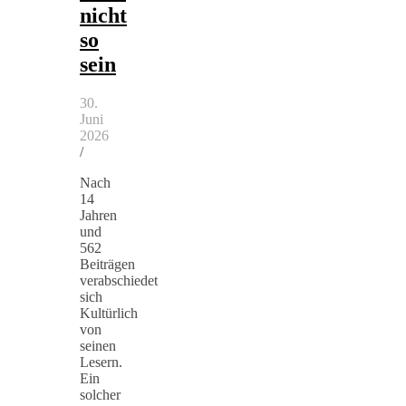
nicht
so
sein
30.
Juni
2026
/
Nach
14
Jahren
und
562
Beiträgen
verabschiedet
sich
Kultürlich
von
seinen
Lesern.
Ein
solcher