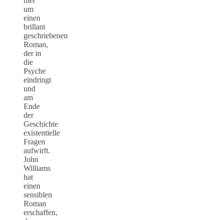
hier
um
einen
brillant
geschriebenen
Roman,
der in
die
Psyche
eindringt
und
am
Ende
der
Geschichte
existentielle
Fragen
aufwirft.
John
Williams
hat
einen
sensiblen
Roman
erschaffen,