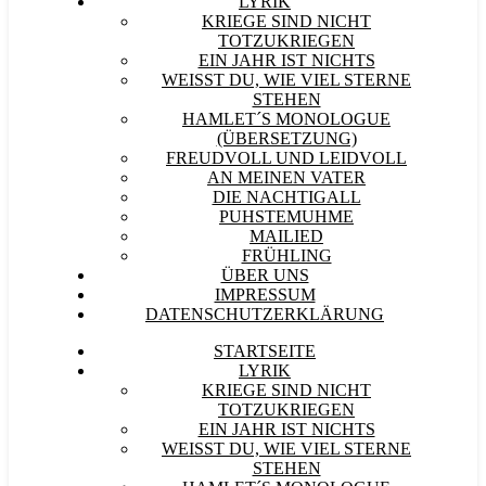
LYRIK
KRIEGE SIND NICHT
TOTZUKRIEGEN
EIN JAHR IST NICHTS
WEISST DU, WIE VIEL STERNE S
TEHEN
HAMLET´S MONOLOGUE
(ÜBERSETZUNG)
FREUDVOLL UND LEIDVOLL
AN MEINEN VATER
DIE NACHTIGALL
PUHSTEMUHME
MAILIED
FRÜHLING
ÜBER UNS
IMPRESSUM
DATENSCHUTZERKLÄRUNG
STARTSEITE
LYRIK
KRIEGE SIND NICHT
TOTZUKRIEGEN
EIN JAHR IST NICHTS
WEISST DU, WIE VIEL STERNE S
TEHEN