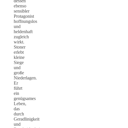
dessen
ebenso
sensibler
Protagonist
hoffnungslos
und
heldenhaft
zugleich
wirkt.
Stoner
erlebt
kleine
Siege
und
große
Niederlagen.
Er
führt
ein
genügsames
Leben,
das
durch
Geradlinigkeit
und