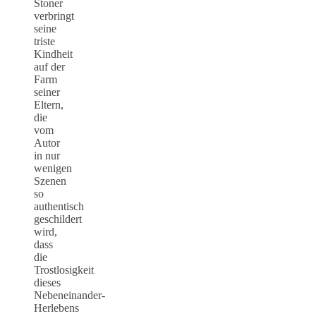
Stoner
verbringt
seine
triste
Kindheit
auf der
Farm
seiner
Eltern,
die
vom
Autor
in nur
wenigen
Szenen
so
authentisch
geschildert
wird,
dass
die
Trostlosigkeit
dieses
Nebeneinander-
Herlebens