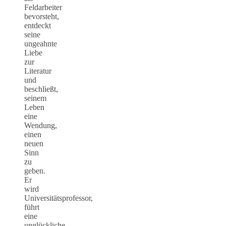
Feldarbeiter
bevorsteht,
entdeckt
seine
ungeahnte
Liebe
zur
Literatur
und
beschließt,
seinem
Leben
eine
Wendung,
einen
neuen
Sinn
zu
geben.
Er
wird
Universitätsprofessor,
führt
eine
unglückliche