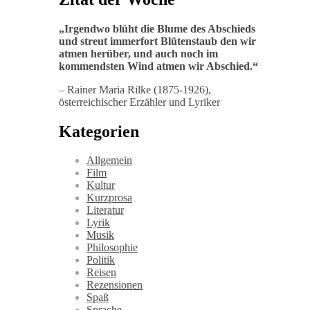
„
Irgendwo blüht die Blume des Abschieds
und streut immerfort Blütenstaub den wir
atmen herüber, und auch noch im
kommendsten Wind atmen wir Abschied
.“
– Rainer Maria Rilke (1875-1926),
österreichischer Erzähler und Lyriker
Kategorien
Allgemein
Film
Kultur
Kurzprosa
Literatur
Lyrik
Musik
Philosophie
Politik
Reisen
Rezensionen
Spaß
Sprache