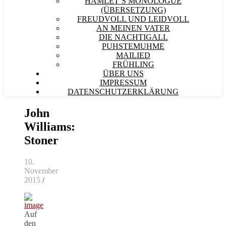
HAMLET´S MONOLOGUE
(ÜBERSETZUNG)
FREUDVOLL UND LEIDVOLL
AN MEINEN VATER
DIE NACHTIGALL
PUHSTEMUHME
MAILIED
FRÜHLING
ÜBER UNS
IMPRESSUM
DATENSCHUTZERKLÄRUNG
John
Williams:
Stoner
10.
November
2015
/
Auf
den