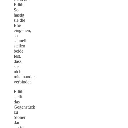
Edith.
So
hastig
sie die
Ehe
eingehen,
so
schnell
stellen
beide
fest,
dass
sie
nichts
miteinander
verbindet.
Edith
stellt
das
Gegenstück
zu
Stoner
dar –
sie ist