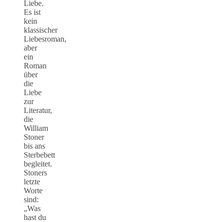
Liebe.
Es ist
kein
klassischer
Liebesroman,
aber
ein
Roman
über
die
Liebe
zur
Literatur,
die
William
Stoner
bis ans
Sterbebett
begleitet.
Stoners
letzte
Worte
sind:
„Was
hast du