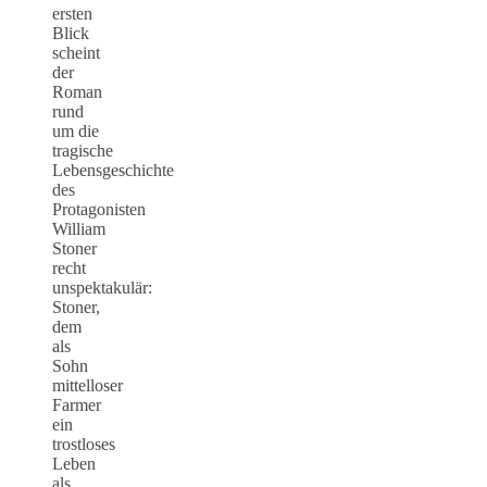
ersten
Blick
scheint
der
Roman
rund
um die
tragische
Lebensgeschichte
des
Protagonisten
William
Stoner
recht
unspektakulär:
Stoner,
dem
als
Sohn
mittelloser
Farmer
ein
trostloses
Leben
als