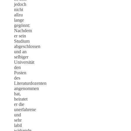
jedoch
nicht
allzu
lange
gegönnt:
Nachdem
er sein
Studium
abgeschlossen
und an
selbiger
Universität
den
Posten
des
Literaturdozenten
angenommen
hat,
heiratet
er die
unerfahrene
und
sehr
labil
wirkende