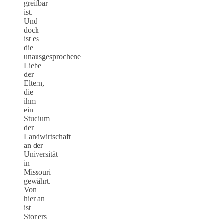
greifbar
ist.
Und
doch
ist es
die
unausgesprochene
Liebe
der
Eltern,
die
ihm
ein
Studium
der
Landwirtschaft
an der
Universität
in
Missouri
gewährt.
Von
hier an
ist
Stoners