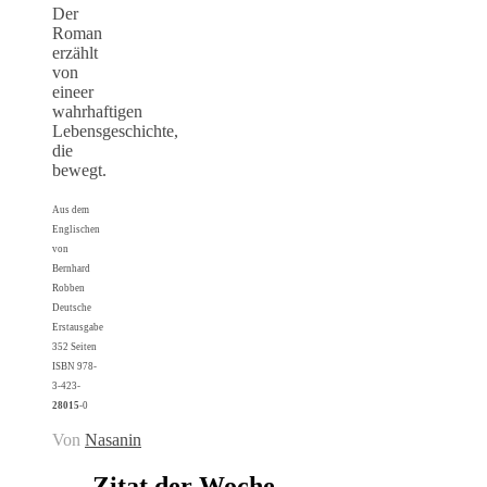
Der
Roman
erzählt
von
eineer
wahrhaftigen
Lebensgeschichte,
die
bewegt.
Aus dem
Englischen
von
Bernhard
Robben
Deutsche
Erstausgabe
352 Seiten
ISBN 978-
3-423-
28015
-0
Von
Nasanin
Zitat der Woche