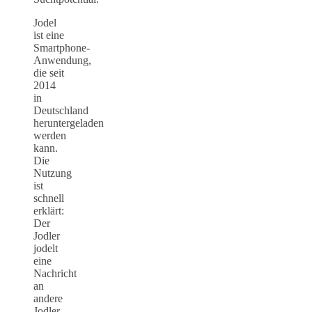
Jodel
ist eine
Smartphone-
Anwendung,
die seit
2014
in
Deutschland
heruntergeladen
werden
kann.
Die
Nutzung
ist
schnell
erklärt:
Der
Jodler
jodelt
eine
Nachricht
an
andere
Jodler.