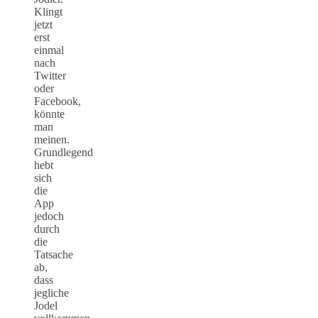
Klingt
jetzt
erst
einmal
nach
Twitter
oder
Facebook,
könnte
man
meinen.
Grundlegend
hebt
sich
die
App
jedoch
durch
die
Tatsache
ab,
dass
jegliche
Jodel