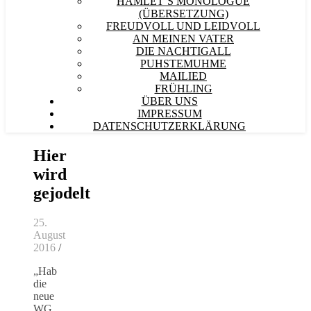
HAMLET´S MONOLOGUE
(ÜBERSETZUNG)
FREUDVOLL UND LEIDVOLL
AN MEINEN VATER
DIE NACHTIGALL
PUHSTEMUHME
MAILIED
FRÜHLING
ÜBER UNS
IMPRESSUM
DATENSCHUTZERKLÄRUNG
Hier
wird
gejodelt
25.
August
2016
/
„Hab
die
neue
WG