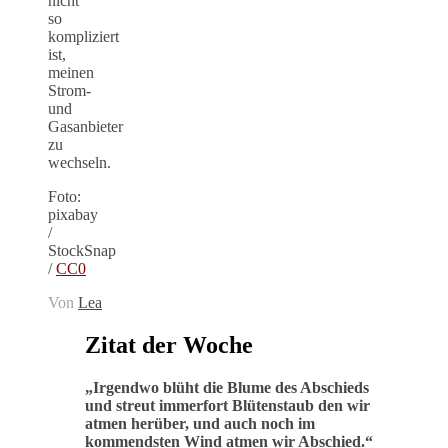
nicht
so
kompliziert
ist,
meinen
Strom-
und
Gasanbieter
zu
wechseln.
Foto:
pixabay
/
StockSnap
/
CC0
Von
Lea
Zitat der Woche
„
Irgendwo blüht die Blume des Abschieds
und streut immerfort Blütenstaub den wir
atmen herüber, und auch noch im
kommendsten Wind atmen wir Abschied
.“