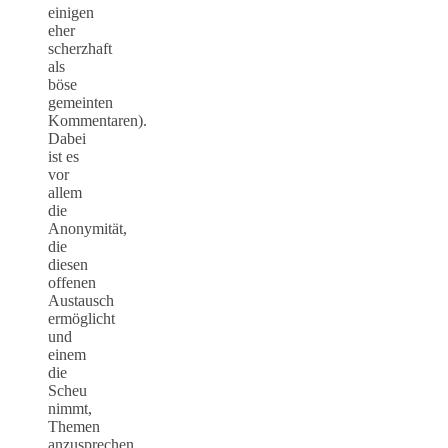
einigen
eher
scherzhaft
als
böse
gemeinten
Kommentaren).
Dabei
ist es
vor
allem
die
Anonymität,
die
diesen
offenen
Austausch
ermöglicht
und
einem
die
Scheu
nimmt,
Themen
anzusprechen,