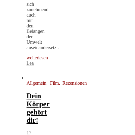
sich
zunehmend
auch
mit
den
Belangen
der
Umwelt
auseinandersetzt.
weiterlesen
Lea
Allgemein
,
Film
,
Rezensionen
Dein
Körper
gehört
dir!
17.