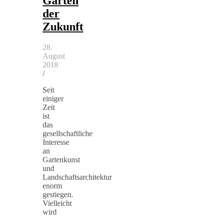
Gärten
der
Zukunft
28.
August
2018
/
Seit
einiger
Zeit
ist
das
gesellschaftliche
Interesse
an
Gartenkunst
und
Landschaftsarchitektur
enorm
gestiegen.
Vielleicht
wird