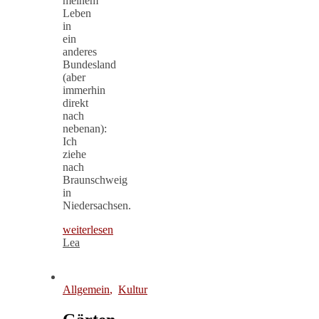
meinem
Leben
in
ein
anderes
Bundesland
(aber
immerhin
direkt
nach
nebenan):
Ich
ziehe
nach
Braunschweig
in
Niedersachsen.
weiterlesen
Lea
Allgemein
,
Kultur