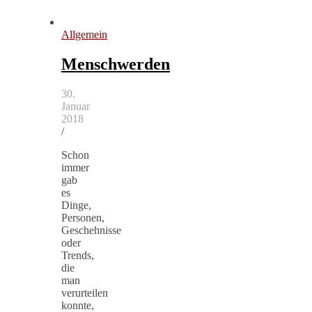
Allgemein
Menschwerden
30.
Januar
2018
/
Schon
immer
gab
es
Dinge,
Personen,
Geschehnisse
oder
Trends,
die
man
verurteilen
konnte,