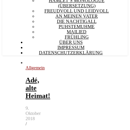
HAMLET´S MONOLOGUE
(ÜBERSETZUNG)
FREUDVOLL UND LEIDVOLL
AN MEINEN VATER
DIE NACHTIGALL
PUHSTEMUHME
MAILIED
FRÜHLING
ÜBER UNS
IMPRESSUM
DATENSCHUTZERKLÄRUNG
Allgemein
Adé,
alte
Heimat!
9.
Oktober
2018
/