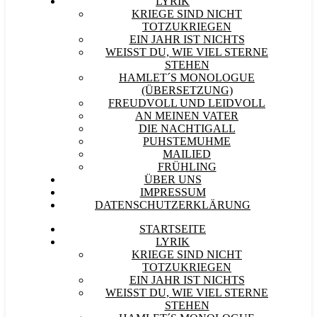
LYRIK
KRIEGE SIND NICHT
TOTZUKRIEGEN
EIN JAHR IST NICHTS
WEISST DU, WIE VIEL STERNE S
TEHEN
HAMLET´S MONOLOGUE
(ÜBERSETZUNG)
FREUDVOLL UND LEIDVOLL
AN MEINEN VATER
DIE NACHTIGALL
PUHSTEMUHME
MAILIED
FRÜHLING
ÜBER UNS
IMPRESSUM
DATENSCHUTZERKLÄRUNG
STARTSEITE
LYRIK
KRIEGE SIND NICHT
TOTZUKRIEGEN
EIN JAHR IST NICHTS
WEISST DU, WIE VIEL STERNE S
TEHEN