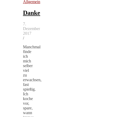
Allgemein
Danke
7.
Dezember
2017
/
Manchmal
finde
ich
mich
selber
viel
zu
erwachsen,
fast
spießig.
Ich
koche
vor,
spare,
wann