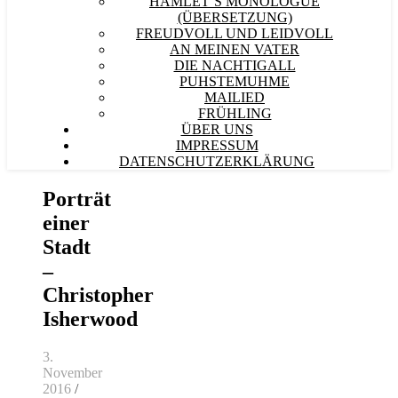
HAMLET´S MONOLOGUE
(ÜBERSETZUNG)
FREUDVOLL UND LEIDVOLL
AN MEINEN VATER
DIE NACHTIGALL
PUHSTEMUHME
MAILIED
FRÜHLING
ÜBER UNS
IMPRESSUM
DATENSCHUTZERKLÄRUNG
Porträt
einer
Stadt
–
Christopher
Isherwood
3.
November
2016
/