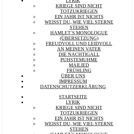
LYRIK
KRIEGE SIND NICHT
TOTZUKRIEGEN
EIN JAHR IST NICHTS
WEISST DU, WIE VIEL STERNE S
TEHEN
HAMLET´S MONOLOGUE
(ÜBERSETZUNG)
FREUDVOLL UND LEIDVOLL
AN MEINEN VATER
DIE NACHTIGALL
PUHSTEMUHME
MAILIED
FRÜHLING
ÜBER UNS
IMPRESSUM
DATENSCHUTZERKLÄRUNG
STARTSEITE
LYRIK
KRIEGE SIND NICHT
TOTZUKRIEGEN
EIN JAHR IST NICHTS
WEISST DU, WIE VIEL STERNE S
TEHEN