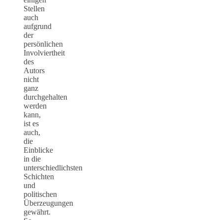
Stellen
auch
aufgrund
der
persönlichen
Involviertheit
des
Autors
nicht
ganz
durchgehalten
werden
kann,
ist es
auch,
die
Einblicke
in die
unterschiedlichsten
Schichten
und
politischen
Überzeugungen
gewährt.