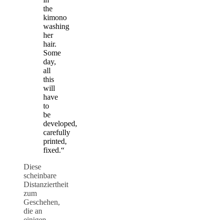
the
kimono
washing
her
hair.
Some
day,
all
this
will
have
to
be
developed,
carefully
printed,
fixed.“
Diese
scheinbare
Distanziertheit
zum
Geschehen,
die an
einigen