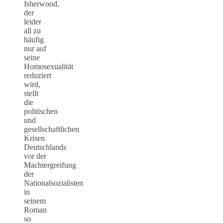
Isherwood,
der
leider
all zu
häufig
nur auf
seine
Homosexualität
reduziert
wird,
stellt
die
politischen
und
gesellschaftlichen
Krisen
Deutschlands
vor der
Machtergreifung
der
Nationalsozialisten
in
seinem
Roman
so