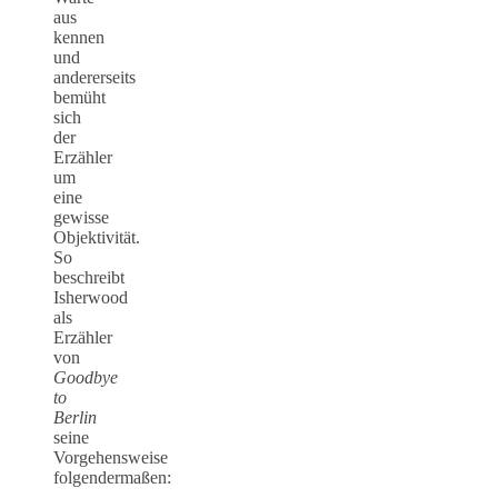
aus
kennen
und
andererseits
bemüht
sich
der
Erzähler
um
eine
gewisse
Objektivität.
So
beschreibt
Isherwood
als
Erzähler
von
Goodbye
to
Berlin
seine
Vorgehensweise
folgendermaßen: