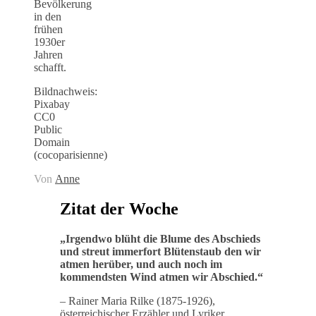
Bevölkerung
in den
frühen
1930er
Jahren
schafft.
Bildnachweis:
Pixabay
CC0
Public
Domain
(cocoparisienne)
Von
Anne
Zitat der Woche
„
Irgendwo blüht die Blume des Abschieds
und streut immerfort Blütenstaub den wir
atmen herüber, und auch noch im
kommendsten Wind atmen wir Abschied
.“
– Rainer Maria Rilke (1875-1926),
österreichischer Erzähler und Lyriker