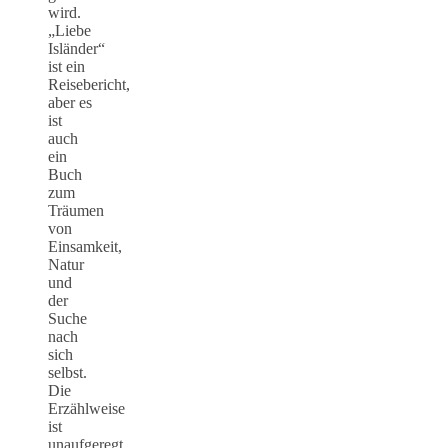
wird.
„Liebe
Isländer“
ist ein
Reisebericht,
aber es
ist
auch
ein
Buch
zum
Träumen
von
Einsamkeit,
Natur
und
der
Suche
nach
sich
selbst.
Die
Erzählweise
ist
unaufgeregt