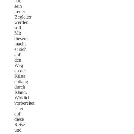
hat,
sein
treuer
Begleiter
werden
soll.
Mit
diesem
macht
er sich
auf
den
Weg
an der
Küste
entlang
durch
Island.
Wirklich
vorbereitet
ist er
auf
diese
Reise
und