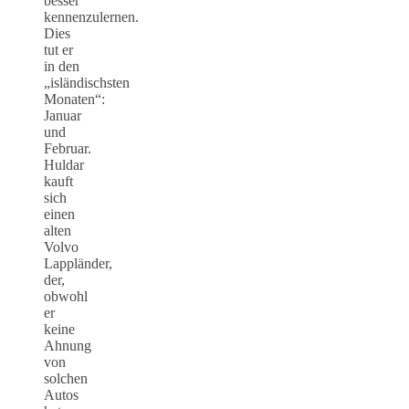
besser
kennenzulernen.
Dies
tut er
in den
„isländischsten
Monaten“:
Januar
und
Februar.
Huldar
kauft
sich
einen
alten
Volvo
Lappländer,
der,
obwohl
er
keine
Ahnung
von
solchen
Autos