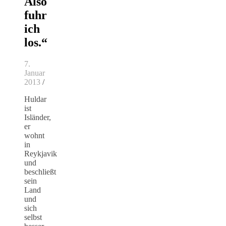
Also
fuhr
ich
los.“
7.
Januar
2013
/
Huldar
ist
Isländer,
er
wohnt
in
Reykjavik
und
beschließt
sein
Land
und
sich
selbst