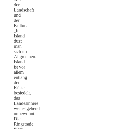
der
Landschaft
und
der
Kultur:
„In
Island
duzt
man
sich im
Allgmeinen.
Island
ist vor
allem
entlang
der
Küste
besiedelt,
das
Landesinnere
weitestgehend
unbewohnt.
Die
Ringstraße