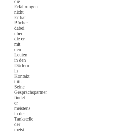
die
Erfahrungen
nicht.
Er hat
Bücher
dabei,
über
die er
mit
den
Leuten
in den
Dörfern
in
Kontakt
tritt.
Seine
Gesprächspartner
findet
er
meistens
in der
Tankstelle
der
meist