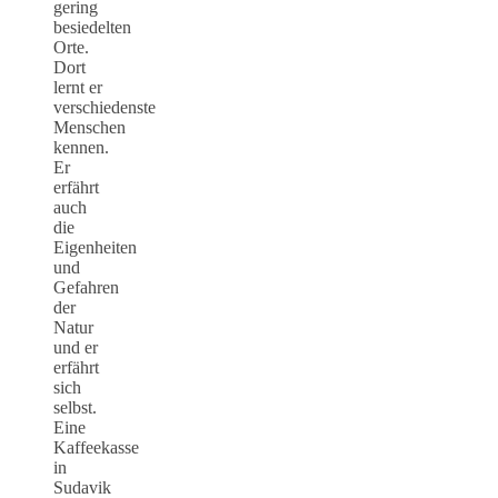
gering
besiedelten
Orte.
Dort
lernt er
verschiedenste
Menschen
kennen.
Er
erfährt
auch
die
Eigenheiten
und
Gefahren
der
Natur
und er
erfährt
sich
selbst.
Eine
Kaffeekasse
in
Sudavik