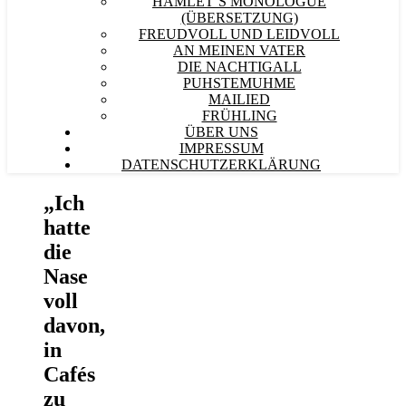
HAMLET´S MONOLOGUE
(ÜBERSETZUNG)
FREUDVOLL UND LEIDVOLL
AN MEINEN VATER
DIE NACHTIGALL
PUHSTEMUHME
MAILIED
FRÜHLING
ÜBER UNS
IMPRESSUM
DATENSCHUTZERKLÄRUNG
„Ich
hatte
die
Nase
voll
davon,
in
Cafés
zu