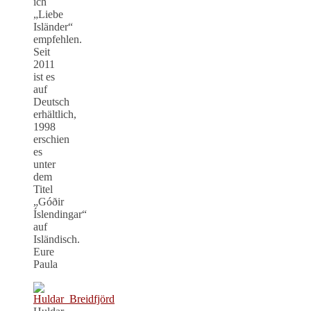
ich
„Liebe
Isländer“
empfehlen.
Seit
2011
ist es
auf
Deutsch
erhältlich,
1998
erschien
es
unter
dem
Titel
„Góðir
Íslendingar“
auf
Isländisch.
Eure
Paula