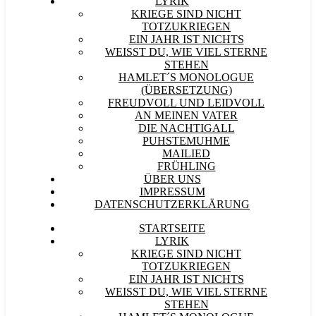
LYRIK
KRIEGE SIND NICHT
TOTZUKRIEGEN
EIN JAHR IST NICHTS
WEISST DU, WIE VIEL STERNE S
TEHEN
HAMLET´S MONOLOGUE
(ÜBERSETZUNG)
FREUDVOLL UND LEIDVOLL
AN MEINEN VATER
DIE NACHTIGALL
PUHSTEMUHME
MAILIED
FRÜHLING
ÜBER UNS
IMPRESSUM
DATENSCHUTZERKLÄRUNG
STARTSEITE
LYRIK
KRIEGE SIND NICHT
TOTZUKRIEGEN
EIN JAHR IST NICHTS
WEISST DU, WIE VIEL STERNE S
TEHEN