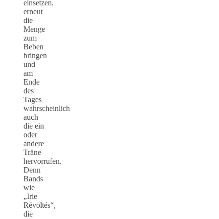
einsetzen,
erneut
die
Menge
zum
Beben
bringen
und
am
Ende
des
Tages
wahrscheinlich
auch
die ein
oder
andere
Träne
hervorrufen.
Denn
Bands
wie
„Irie
Révoltés“,
die