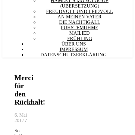
HAMLET´S MONOLOGUE
(ÜBERSETZUNG)
FREUDVOLL UND LEIDVOLL
AN MEINEN VATER
DIE NACHTIGALL
PUHSTEMUHME
MAILIED
FRÜHLING
ÜBER UNS
IMPRESSUM
DATENSCHUTZERKLÄRUNG
Merci
für
den
Rückhalt!
6. Mai
2017
/
So