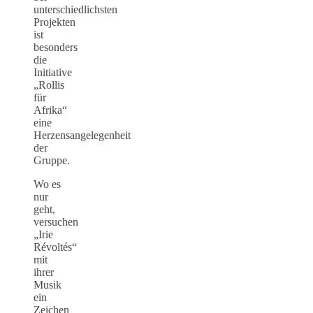
unterschiedlichsten
Projekten
ist
besonders
die
Initiative
„Rollis
für
Afrika“
eine
Herzensangelegenheit
der
Gruppe.
Wo es
nur
geht,
versuchen
„Irie
Révoltés“
mit
ihrer
Musik
ein
Zeichen