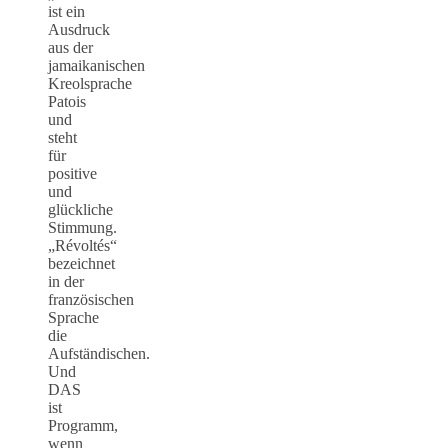
ist ein
Ausdruck
aus der
jamaikanischen
Kreolsprache
Patois
und
steht
für
positive
und
glückliche
Stimmung.
„Révoltés“
bezeichnet
in der
französischen
Sprache
die
Aufständischen.
Und
DAS
ist
Programm,
wenn