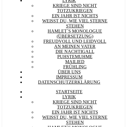
LYRIK
KRIEGE SIND NICHT
TOTZUKRIEGEN
EIN JAHR IST NICHTS
WEISST DU, WIE VIEL STERNE S
TEHEN
HAMLET´S MONOLOGUE
(ÜBERSETZUNG)
FREUDVOLL UND LEIDVOLL
AN MEINEN VATER
DIE NACHTIGALL
PUHSTEMUHME
MAILIED
FRÜHLING
ÜBER UNS
IMPRESSUM
DATENSCHUTZERKLÄRUNG
STARTSEITE
LYRIK
KRIEGE SIND NICHT
TOTZUKRIEGEN
EIN JAHR IST NICHTS
WEISST DU, WIE VIEL STERNE S
TEHEN