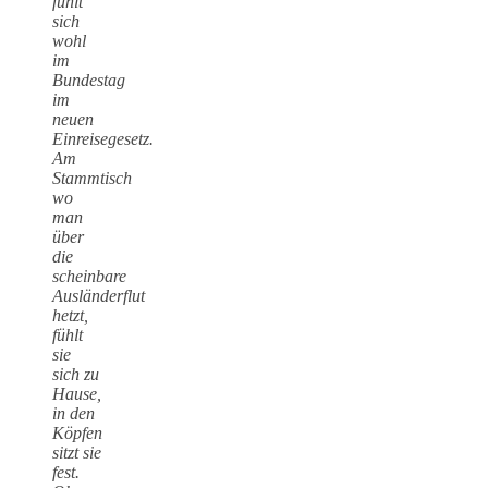
fühlt
sich
wohl
im
Bundestag
im
neuen
Einreisegesetz.
Am
Stammtisch
wo
man
über
die
scheinbare
Ausländerflut
hetzt,
fühlt
sie
sich zu
Hause,
in den
Köpfen
sitzt sie
fest.