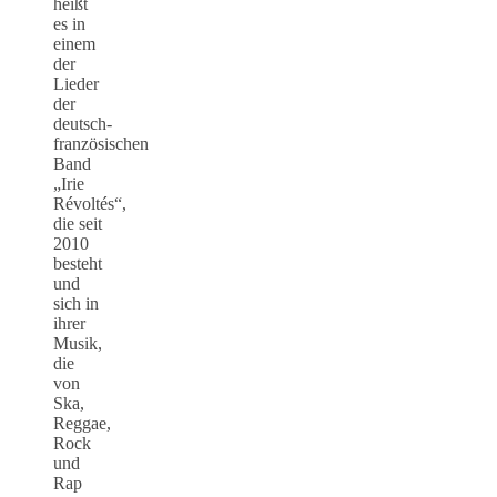
heißt
es in
einem
der
Lieder
der
deutsch-
französischen
Band
„Irie
Révoltés“,
die seit
2010
besteht
und
sich in
ihrer
Musik,
die
von
Ska,
Reggae,
Rock
und
Rap