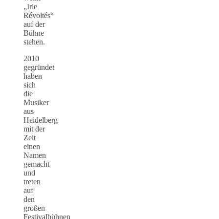
„Irie
Révoltés“
auf der
Bühne
stehen.
2010
gegründet
haben
sich
die
Musiker
aus
Heidelberg
mit der
Zeit
einen
Namen
gemacht
und
treten
auf
den
großen
Festivalbühnen