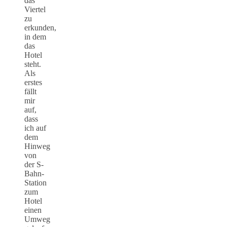
das
Viertel
zu
erkunden,
in dem
das
Hotel
steht.
Als
erstes
fällt
mir
auf,
dass
ich auf
dem
Hinweg
von
der S-
Bahn-
Station
zum
Hotel
einen
Umweg