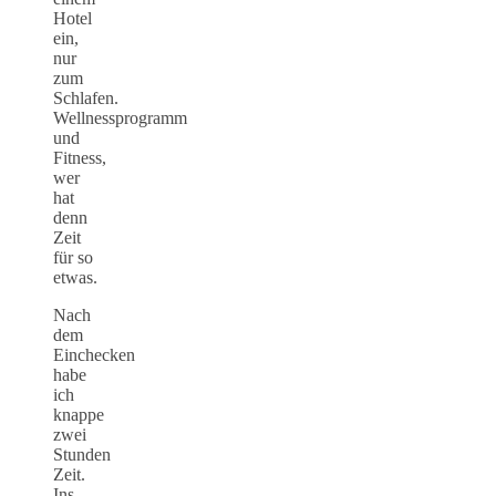
Hotel
ein,
nur
zum
Schlafen.
Wellnessprogramm
und
Fitness,
wer
hat
denn
Zeit
für so
etwas.
Nach
dem
Einchecken
habe
ich
knappe
zwei
Stunden
Zeit.
Ins