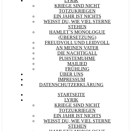
LYRIK
KRIEGE SIND NICHT
TOTZUKRIEGEN
EIN JAHR IST NICHTS
WEISST DU, WIE VIEL STERNE S
TEHEN
HAMLET´S MONOLOGUE
(ÜBERSETZUNG)
FREUDVOLL UND LEIDVOLL
AN MEINEN VATER
DIE NACHTIGALL
PUHSTEMUHME
MAILIED
FRÜHLING
ÜBER UNS
IMPRESSUM
DATENSCHUTZERKLÄRUNG
STARTSEITE
LYRIK
KRIEGE SIND NICHT
TOTZUKRIEGEN
EIN JAHR IST NICHTS
WEISST DU, WIE VIEL STERNE S
TEHEN