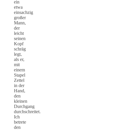
ein
etwa
einsachzig
großer
Mann,
der
leicht
seinen
Kopf
schräg
legt,
als er,
mit
einem
Stapel
Zettel
in der
Hand,
den
kleinen
Durchgang
durchschreitet.
Ich
betrete
den