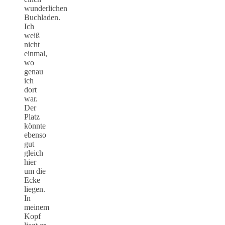
wunderlichen
Buchladen.
Ich
weiß
nicht
einmal,
wo
genau
ich
dort
war.
Der
Platz
könnte
ebenso
gut
gleich
hier
um die
Ecke
liegen.
In
meinem
Kopf