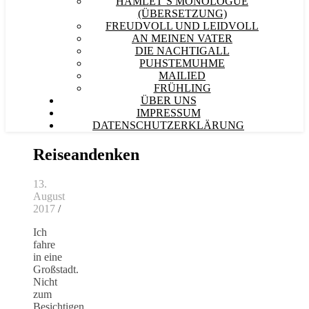
HAMLET´S MONOLOGUE
(ÜBERSETZUNG)
FREUDVOLL UND LEIDVOLL
AN MEINEN VATER
DIE NACHTIGALL
PUHSTEMUHME
MAILIED
FRÜHLING
ÜBER UNS
IMPRESSUM
DATENSCHUTZERKLÄRUNG
Reiseandenken
13.
August
2017
/
Ich
fahre
in eine
Großstadt.
Nicht
zum
Besichtigen,