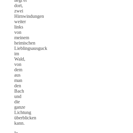
liegt er
dort,
zwei
Hirnwindungen
weiter
links
von
meinem
heimischen
Lieblingsausguck
im
Wald,
von
dem
aus
man
den
Bach
und
die
ganze
Lichtung
überblicken
kann.