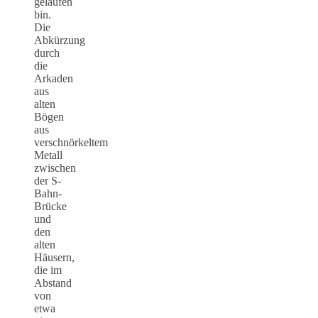
gelaufen
bin.
Die
Abkürzung
durch
die
Arkaden
aus
alten
Bögen
aus
verschnörkeltem
Metall
zwischen
der S-
Bahn-
Brücke
und
den
alten
Häusern,
die im
Abstand
von
etwa