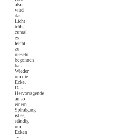
also
wird
das
Licht
trüb,
zumal
es
leicht
zu
nieseln
begonnen
hat.
Wieder
um die
Ecke.
Das
Hervorragende
an so
einem
Spiralgang
ist es,
ständig
um
Ecken
zu