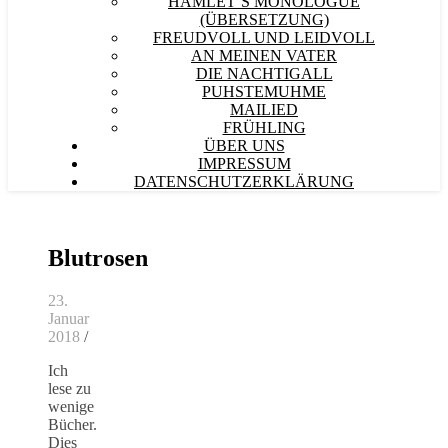
HAMLET´S MONOLOGUE
(ÜBERSETZUNG)
FREUDVOLL UND LEIDVOLL
AN MEINEN VATER
DIE NACHTIGALL
PUHSTEMUHME
MAILIED
FRÜHLING
ÜBER UNS
IMPRESSUM
DATENSCHUTZERKLÄRUNG
Blutrosen
23.
Januar
2018
/
Ich
lese zu
wenige
Bücher.
Dies