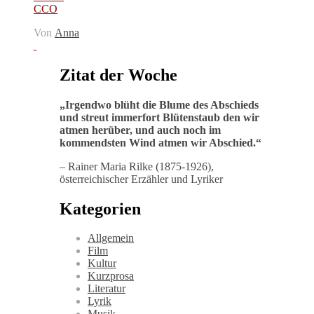
CCO
Von
Anna
Zitat der Woche
„
Irgendwo blüht die Blume des Abschieds
und streut immerfort Blütenstaub den wir
atmen herüber, und auch noch im
kommendsten Wind atmen wir Abschied
.“
– Rainer Maria Rilke (1875-1926),
österreichischer Erzähler und Lyriker
Kategorien
Allgemein
Film
Kultur
Kurzprosa
Literatur
Lyrik
Musik