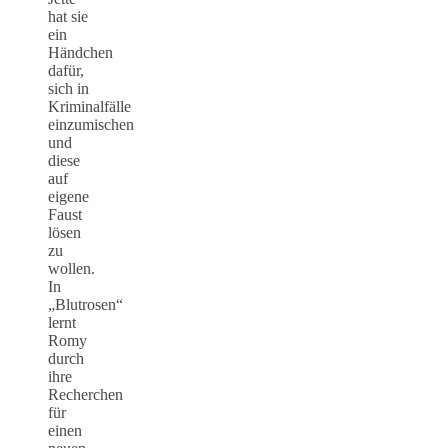
hat sie
ein
Händchen
dafür,
sich in
Kriminalfälle
einzumischen
und
diese
auf
eigene
Faust
lösen
zu
wollen.
In
„Blutrosen“
lernt
Romy
durch
ihre
Recherchen
für
einen