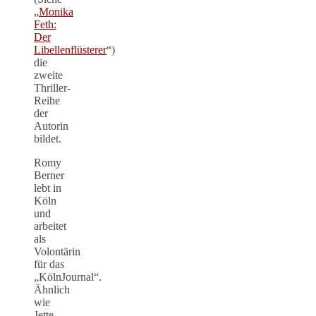
„
Monika
Feth:
Der
Libellenflüsterer
“)
die
zweite
Thriller-
Reihe
der
Autorin
bildet.
Romy
Berner
lebt in
Köln
und
arbeitet
als
Volontärin
für das
„KölnJournal“.
Ähnlich
wie
Jette