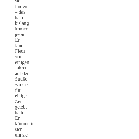
sie
finden
– das
hat er
bislang
immer
getan.
Er
fand
Fleur
vor
einigen
Jahren
auf der
Straße,
wo sie
für
einige
Zeit
gelebt
hatte.
Er
kümmerte
sich
um sie