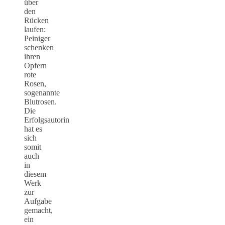
über
den
Rücken
laufen:
Peiniger
schenken
ihren
Opfern
rote
Rosen,
sogenannte
Blutrosen.
Die
Erfolgsautorin
hat es
sich
somit
auch
in
diesem
Werk
zur
Aufgabe
gemacht,
ein