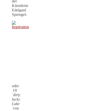
der
Künstlerin
Edelgard
Sprengel:
oder
Ol
´dirty
lucky
Luke
von