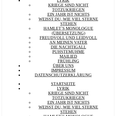
LYRIK
KRIEGE SIND NICHT
TOTZUKRIEGEN
EIN JAHR IST NICHTS
WEISST DU, WIE VIEL STERNE S
TEHEN
HAMLET´S MONOLOGUE
(ÜBERSETZUNG)
FREUDVOLL UND LEIDVOLL
AN MEINEN VATER
DIE NACHTIGALL
PUHSTEMUHME
MAILIED
FRÜHLING
ÜBER UNS
IMPRESSUM
DATENSCHUTZERKLÄRUNG
STARTSEITE
LYRIK
KRIEGE SIND NICHT
TOTZUKRIEGEN
EIN JAHR IST NICHTS
WEISST DU, WIE VIEL STERNE S
TEHEN