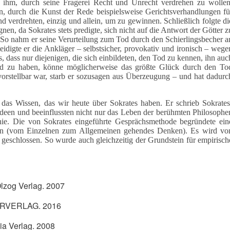
ten ihm, durch seine Fragerei Recht und Unrecht verdrehen zu wollen
ten, durch die Kunst der Rede beispielsweise Gerichtsverhandlungen fü
verdrehten, einzig und allein, um zu gewinnen. Schließlich folgte di
nen, da Sokrates stets predigte, sich nicht auf die Antwort der Götter z
. So nahm er seine Verurteilung zum Tod durch den Schierlingsbecher a
eidigte er die Ankläger – selbstsicher, provokativ und ironisch – wege
s, dass nur diejenigen, die sich einbildeten, den Tod zu kennen, ihn auc
Tod zu haben, könne möglicherweise das größte Glück durch den To
orstellbar war, starb er sozusagen aus Überzeugung – und hat dadurc
das Wissen, das wir heute über Sokrates haben. Er schrieb Sokrates
 Ideen und beeinflussten nicht nur das Leben der berühmten Philosophe
phie. Die von Sokrates eingeführte Gesprächsmethode begründete ein
ken (vom Einzelnen zum Allgemeinen gehendes Denken). Es wird vo
 geschlossen. So wurde auch gleichzeitig der Grundstein für empirisch
lzog Verlag. 2007
KERVERLAG. 2016
ia Verlag. 2008