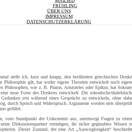
MAILIED
FRÜHLING
ÜBER UNS
IMPRESSUM
DATENSCHUTZERKLÄRUNG
esmal stelle ich, kurz und knapp, den berühmten griechischen Denke
n Philosophie gilt, hat weder eigene Theorien entwickelt noch eigen
en Philosophen, wie z. B. Platon, Aristoteles oder Epikur, hat Sokrate
eine neue Form des Denkens entwickelt: Die sokratische/dialektisch
ne Gedanken erst während eines Gesprächs zu entwickeln, ohne dabe
log, durch Spruch und Widerspruch. Argumente werden stets überprüft
aus geführt.
en, vom Standpunkt der Unkenntnis aus, unentwegt Fragen zu eine
e seine Diskussionspartner ermutigen, ihr sicher geglaubtes Wissen z
ptieren. Dieser Zustand, der eine Art „Ausweglosigkeit“ beschreibt