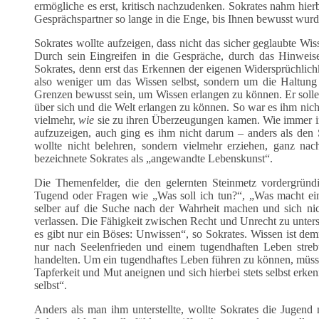
ermögliche es erst, kritisch nachzudenken. Sokrates nahm hierbe
Gesprächspartner so lange in die Enge, bis Ihnen bewusst wurde
Sokrates wollte aufzeigen, dass nicht das sicher geglaubte W
Durch sein Eingreifen in die Gespräche, durch das Hinweis
Sokrates, denn erst das Erkennen der eigenen Widersprüchlichk
also weniger um das Wissen selbst, sondern um die Haltung 
Grenzen bewusst sein, um Wissen erlangen zu können. Er solle 
über sich und die Welt erlangen zu können. So war es ihm nic
vielmehr,
wie
sie zu ihren Überzeugungen kamen. Wie immer in
aufzuzeigen, auch ging es ihm nicht darum – anders als den S
wollte nicht belehren, sondern vielmehr erziehen, ganz n
bezeichnete Sokrates als „angewandte Lebenskunst“.
Die Themenfelder, die den gelernten Steinmetz vordergründig
Tugend oder Fragen wie „Was soll ich tun?“, „Was macht ein
selber auf die Suche nach der Wahrheit machen und sich nic
verlassen. Die Fähigkeit zwischen Recht und Unrecht zu unters
es gibt nur ein Böses: Unwissen“, so Sokrates. Wissen ist de
nur nach Seelenfrieden und einem tugendhaften Leben strebte
handelten. Um ein tugendhaftes Leben führen zu können, müss
Tapferkeit und Mut aneignen und sich hierbei stets selbst erk
selbst“.
Anders als man ihm unterstellte, wollte Sokrates die Jugend m