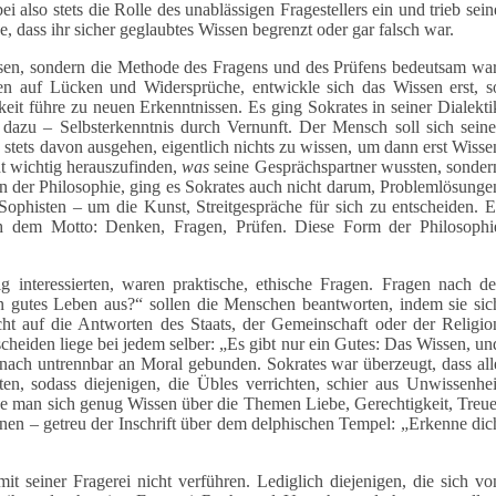
i also stets die Rolle des unablässigen Fragestellers ein und trieb sein
, dass ihr sicher geglaubtes Wissen begrenzt oder gar falsch war.
issen, sondern die Methode des Fragens und des Prüfens bedeutsam war
en auf Lücken und Widersprüche, entwickle sich das Wissen erst, s
eit führe zu neuen Erkenntnissen. Es ging Sokrates in seiner Dialekti
dazu – Selbsterkenntnis durch Vernunft. Der Mensch soll sich seine
stets davon ausgehen, eigentlich nichts zu wissen, um dann erst Wisse
ht wichtig herauszufinden,
was
seine Gesprächspartner wussten, sonder
 der Philosophie, ging es Sokrates auch nicht darum, Problemlösunge
ophisten – um die Kunst, Streitgespräche für sich zu entscheiden. E
ach dem Motto: Denken, Fragen, Prüfen. Diese Form der Philosophi
 interessierten, waren praktische, ethische Fragen. Fragen nach de
 gutes Leben aus?“ sollen die Menschen beantworten, indem sie sic
ht auf die Antworten des Staats, der Gemeinschaft oder der Religio
cheiden liege bei jedem selber: „Es gibt nur ein Gutes: Das Wissen, un
mnach untrennbar an Moral gebunden. Sokrates war überzeugt, dass all
n, sodass diejenigen, die Übles verrichten, schier aus Unwissenhei
e man sich genug Wissen über die Themen Liebe, Gerechtigkeit, Treue
ennen – getreu der Inschrift über dem delphischen Tempel: „Erkenne dic
it seiner Fragerei nicht verführen. Lediglich diejenigen, die sich vo