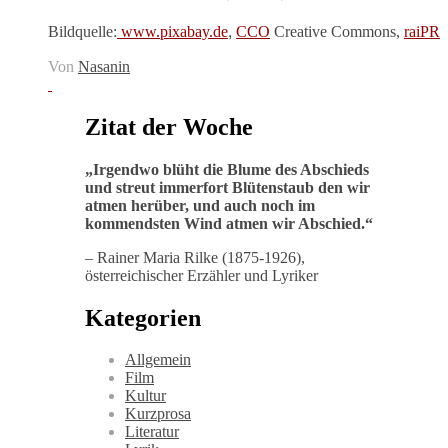
,
Bildquelle:
www.pixabay.de
CCO
Creative Commons,
raiPR
Von
Nasanin
Zitat der Woche
„
Irgendwo blüht die Blume des Abschieds
und streut immerfort Blütenstaub den wir
atmen herüber, und auch noch im
kommendsten Wind atmen wir Abschied
.“
– Rainer Maria Rilke (1875-1926),
österreichischer Erzähler und Lyriker
Kategorien
Allgemein
Film
Kultur
Kurzprosa
Literatur