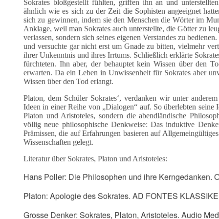
Sokrates bloßgestellt fühlten, griffen ihn an und unterstell
ähnlich wie es sich zu der Zeit die Sophisten angeeignet hat
sich zu gewinnen, indem sie den Menschen die Wörter im Mund 
Anklage, weil man Sokrates auch unterstellte, die Götter zu leug
verlassen, sondern sich seines eigenen Verstandes zu bedienen
und versuchte gar nicht erst um Gnade zu bitten, vielmehr vert
ihrer Unkenntnis und ihres Irrtums. Schließlich erklärte Sokrate
fürchteten. Ihn aber, der behauptet kein Wissen über den 
erwarten. Da ein Leben in Unwissenheit für Sokrates aber unv
Wissen über den Tod erlangt.
Platon, dem Schüler Sokrates‘, verdanken wir unter anderem 
Ideen in einer Reihe von „Dialogen“ auf. So überlebten seine
Platon und Aristoteles, sondern die abendländische Philoso
völlig neue philosophische Denkweise: Das induktive Den
Prämissen, die auf Erfahrungen basieren auf Allgemeingültiges
Wissenschaften gelegt.
Literatur über Sokrates, Platon und Aristoteles:
Hans Poller: Die Philosophen und ihre Kerngedanken. O
Platon: Apologie des Sokrates. AD FONTES KLASSI
Grosse Denker: Sokrates, Platon, Aristoteles. Audio Med