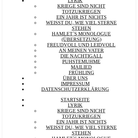
LYRIK
KRIEGE SIND NICHT
TOTZUKRIEGEN
EIN JAHR IST NICHTS
WEISST DU, WIE VIEL STERNE S
TEHEN
HAMLET´S MONOLOGUE
(ÜBERSETZUNG)
FREUDVOLL UND LEIDVOLL
AN MEINEN VATER
DIE NACHTIGALL
PUHSTEMUHME
MAILIED
FRÜHLING
ÜBER UNS
IMPRESSUM
DATENSCHUTZERKLÄRUNG
STARTSEITE
LYRIK
KRIEGE SIND NICHT
TOTZUKRIEGEN
EIN JAHR IST NICHTS
WEISST DU, WIE VIEL STERNE S
TEHEN