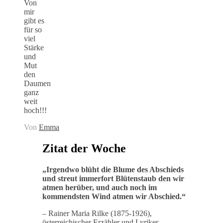
Von
mir
gibt es
für so
viel
Stärke
und
Mut
den
Daumen
ganz
weit
hoch!!!
Von
Emma
Zitat der Woche
„
Irgendwo blüht die Blume des Abschieds
und streut immerfort Blütenstaub den wir
atmen herüber, und auch noch im
kommendsten Wind atmen wir Abschied
.“
– Rainer Maria Rilke (1875-1926),
österreichischer Erzähler und Lyriker