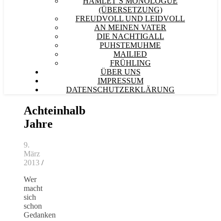
HAMLET´S MONOLOGUE
(ÜBERSETZUNG)
FREUDVOLL UND LEIDVOLL
AN MEINEN VATER
DIE NACHTIGALL
PUHSTEMUHME
MAILIED
FRÜHLING
ÜBER UNS
IMPRESSUM
DATENSCHUTZERKLÄRUNG
Achteinhalb
Jahre
9.
März
2013
/
Wer
macht
sich
schon
Gedanken