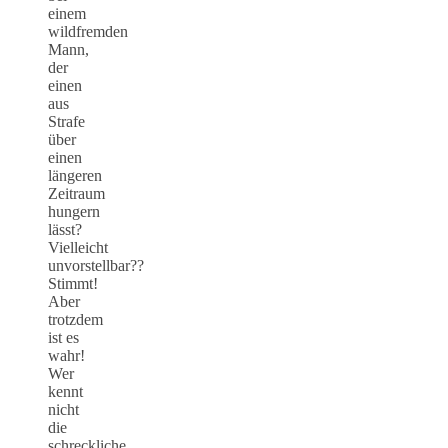
einem
wildfremden
Mann,
der
einen
aus
Strafe
über
einen
längeren
Zeitraum
hungern
lässt?
Vielleicht
unvorstellbar??
Stimmt!
Aber
trotzdem
ist es
wahr!
Wer
kennt
nicht
die
schreckliche