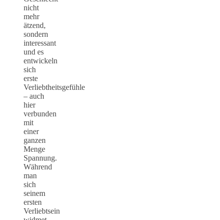
nicht
mehr
ätzend,
sondern
interessant
und es
entwickeln
sich
erste
Verliebtheitsgefühle
– auch
hier
verbunden
mit
einer
ganzen
Menge
Spannung.
Während
man
sich
seinem
ersten
Verliebtsein
widmet