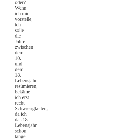
oder?
Wenn
ich mir
vorstelle,
ich
solle
die
Jahre
zwischen
dem
10.
und
dem
18.
Lebensjahr
resümieren,
bekäme
ich erst
recht
Schwierigkeiten,
da ich
das 18.
Lebensjahr
schon
lange