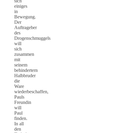
sich
einiges
in
Bewegung.
Der
Auftrageber
des
Drogenschmuggels
will
sich
zusammen
mit
seinem
behindertern
Halbbruder
die
Ware
wiederbeschaffen,
Pauls
Freundin
will
Paul
finden.
In all
den