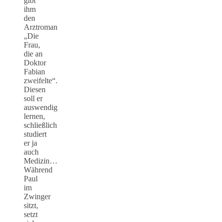
gibt
ihm
den
Arztroman
„Die
Frau,
die an
Doktor
Fabian
zweifelte“.
Diesen
soll er
auswendig
lernen,
schließlich
studiert
er ja
auch
Medizin…
Während
Paul
im
Zwinger
sitzt,
setzt