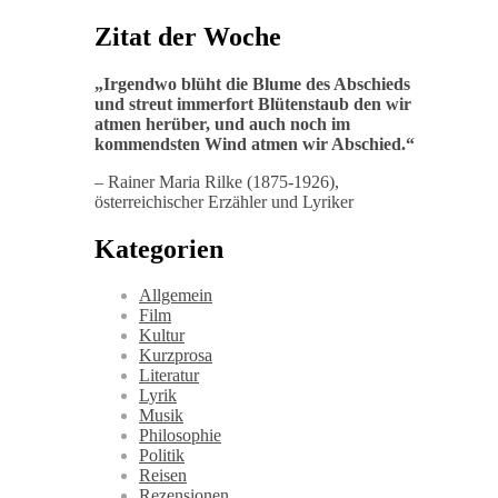
Zitat der Woche
„
Irgendwo blüht die Blume des Abschieds
und streut immerfort Blütenstaub den wir
atmen herüber, und auch noch im
kommendsten Wind atmen wir Abschied
.“
– Rainer Maria Rilke (1875-1926),
österreichischer Erzähler und Lyriker
Kategorien
Allgemein
Film
Kultur
Kurzprosa
Literatur
Lyrik
Musik
Philosophie
Politik
Reisen
Rezensionen