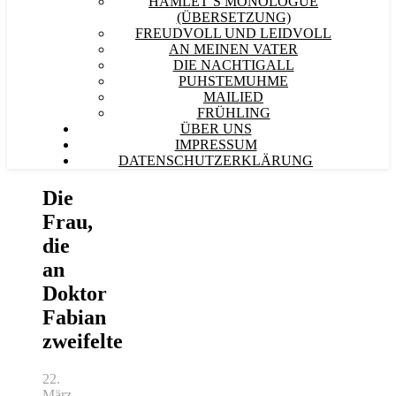
HAMLET´S MONOLOGUE
(ÜBERSETZUNG)
FREUDVOLL UND LEIDVOLL
AN MEINEN VATER
DIE NACHTIGALL
PUHSTEMUHME
MAILIED
FRÜHLING
ÜBER UNS
IMPRESSUM
DATENSCHUTZERKLÄRUNG
Die
Frau,
die
an
Doktor
Fabian
zweifelte
22.
März