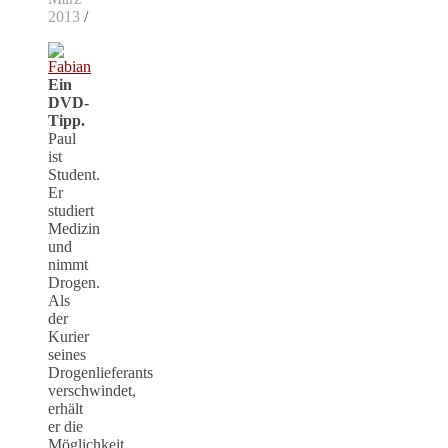
2013
/
Ein
DVD-
Tipp.
Paul
ist
Student.
Er
studiert
Medizin
und
nimmt
Drogen.
Als
der
Kurier
seines
Drogenlieferants
verschwindet,
erhält
er die
Möglichkeit