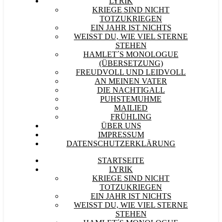
LYRIK
KRIEGE SIND NICHT
TOTZUKRIEGEN
EIN JAHR IST NICHTS
WEISST DU, WIE VIEL STERNE S
TEHEN
HAMLET´S MONOLOGUE
(ÜBERSETZUNG)
FREUDVOLL UND LEIDVOLL
AN MEINEN VATER
DIE NACHTIGALL
PUHSTEMUHME
MAILIED
FRÜHLING
ÜBER UNS
IMPRESSUM
DATENSCHUTZERKLÄRUNG
STARTSEITE
LYRIK
KRIEGE SIND NICHT
TOTZUKRIEGEN
EIN JAHR IST NICHTS
WEISST DU, WIE VIEL STERNE S
TEHEN