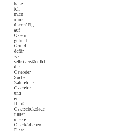
habe
ich
mich
immer
übermäßig
auf
Ostern
gefreut.
Grund
dafür
war
selbstverständlich
die
Ostereier-
Suche.
Zahlreiche
Ostereier
und
ein
Haufen
Osterschokolade
füllten
unsere
Osterkörbchen.
Diese