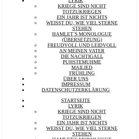
LYRIK
KRIEGE SIND NICHT
TOTZUKRIEGEN
EIN JAHR IST NICHTS
WEISST DU, WIE VIEL STERNE S
TEHEN
HAMLET´S MONOLOGUE
(ÜBERSETZUNG)
FREUDVOLL UND LEIDVOLL
AN MEINEN VATER
DIE NACHTIGALL
PUHSTEMUHME
MAILIED
FRÜHLING
ÜBER UNS
IMPRESSUM
DATENSCHUTZERKLÄRUNG
STARTSEITE
LYRIK
KRIEGE SIND NICHT
TOTZUKRIEGEN
EIN JAHR IST NICHTS
WEISST DU, WIE VIEL STERNE S
TEHEN