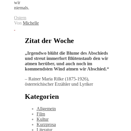
wir
niemals.
Ostern
Von
Michelle
Zitat der Woche
„
Irgendwo blüht die Blume des Abschieds
und streut immerfort Blütenstaub den wir
atmen herüber, und auch noch im
kommendsten Wind atmen wir Abschied
.“
– Rainer Maria Rilke (1875-1926),
österreichischer Erzähler und Lyriker
Kategorien
Allgemein
Film
Kultur
Kurzprosa
Literatur