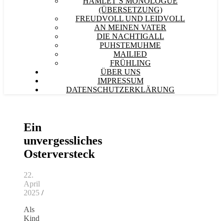
HAMLET´S MONOLOGUE
(ÜBERSETZUNG)
FREUDVOLL UND LEIDVOLL
AN MEINEN VATER
DIE NACHTIGALL
PUHSTEMUHME
MAILIED
FRÜHLING
ÜBER UNS
IMPRESSUM
DATENSCHUTZERKLÄRUNG
Ein
unvergessliches
Osterversteck
22.
April
2025
/
Als
Kind