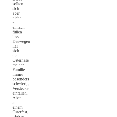
sollten
sich
aber
nicht
zu
einfach
füllen
lassen.
Deswegen
ließ
sich
der
Osterhase
meiner
Familie
immer
besonders
schwierige
Verstecke
einfallen.
Aber
an
einem
Osterfest,
trieb er