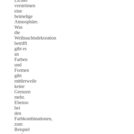
Lichter
verströmen
eine
heimelige
Atmosphäre.
Was
die
Weihnachtsdekoration
betrifft
gibt es
an
Farben
und
Formen
gibt
mittlerweile
keine
Grenzen
mehr.
Ebenso
bei
den
Farbkombinationen,
zum
Beispiel