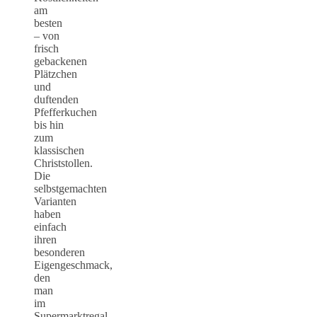
am
besten
– von
frisch
gebackenen
Plätzchen
und
duftenden
Pfefferkuchen
bis hin
zum
klassischen
Christstollen.
Die
selbstgemachten
Varianten
haben
einfach
ihren
besonderen
Eigengeschmack,
den
man
im
Supermarktregal