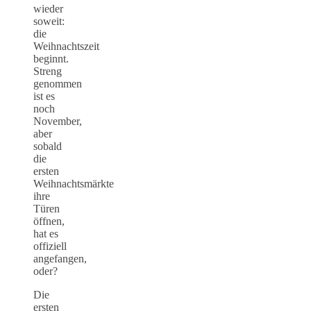
wieder
soweit:
die
Weihnachtszeit
beginnt.
Streng
genommen
ist es
noch
November,
aber
sobald
die
ersten
Weihnachtsmärkte
ihre
Türen
öffnen,
hat es
offiziell
angefangen,
oder?
Die
ersten