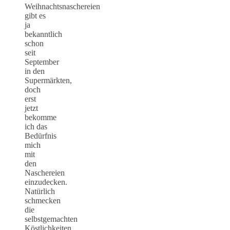
Weihnachtsnaschereien
gibt es
ja
bekanntlich
schon
seit
September
in den
Supermärkten,
doch
erst
jetzt
bekomme
ich das
Bedürfnis
mich
mit
den
Naschereien
einzudecken.
Natürlich
schmecken
die
selbstgemachten
Köstlichkeiten