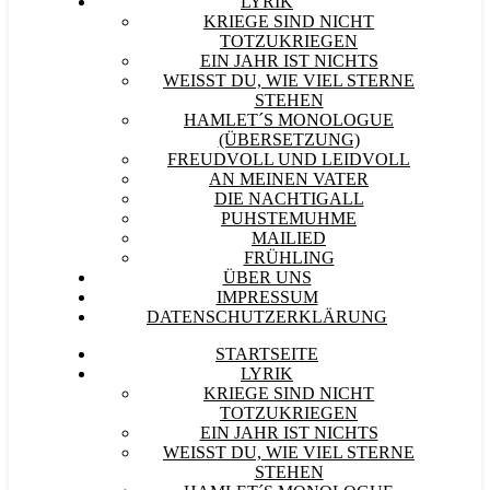
LYRIK
KRIEGE SIND NICHT
TOTZUKRIEGEN
EIN JAHR IST NICHTS
WEISST DU, WIE VIEL STERNE S
TEHEN
HAMLET´S MONOLOGUE
(ÜBERSETZUNG)
FREUDVOLL UND LEIDVOLL
AN MEINEN VATER
DIE NACHTIGALL
PUHSTEMUHME
MAILIED
FRÜHLING
ÜBER UNS
IMPRESSUM
DATENSCHUTZERKLÄRUNG
STARTSEITE
LYRIK
KRIEGE SIND NICHT
TOTZUKRIEGEN
EIN JAHR IST NICHTS
WEISST DU, WIE VIEL STERNE S
TEHEN