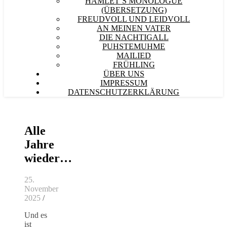
HAMLET´S MONOLOGUE
(ÜBERSETZUNG)
FREUDVOLL UND LEIDVOLL
AN MEINEN VATER
DIE NACHTIGALL
PUHSTEMUHME
MAILIED
FRÜHLING
ÜBER UNS
IMPRESSUM
DATENSCHUTZERKLÄRUNG
Alle
Jahre
wieder…
25.
November
2025
/
Und es
ist