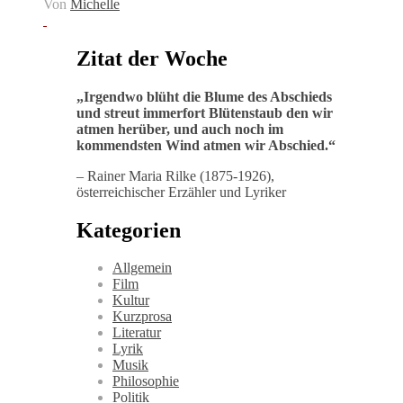
Von
Michelle
Zitat der Woche
„
Irgendwo blüht die Blume des Abschieds
und streut immerfort Blütenstaub den wir
atmen herüber, und auch noch im
kommendsten Wind atmen wir Abschied
.“
– Rainer Maria Rilke (1875-1926),
österreichischer Erzähler und Lyriker
Kategorien
Allgemein
Film
Kultur
Kurzprosa
Literatur
Lyrik
Musik
Philosophie
Politik