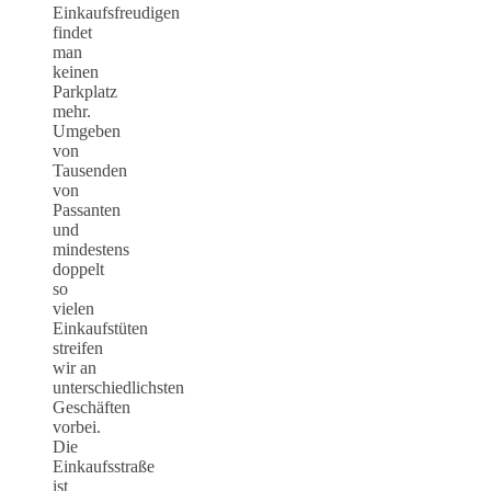
Einkaufsfreudigen
findet
man
keinen
Parkplatz
mehr.
Umgeben
von
Tausenden
von
Passanten
und
mindestens
doppelt
so
vielen
Einkaufstüten
streifen
wir an
unterschiedlichsten
Geschäften
vorbei.
Die
Einkaufsstraße
ist