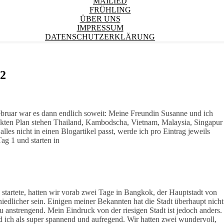
MAILIED
FRÜHLING
ÜBER UNS
IMPRESSUM
DATENSCHUTZERKLÄRUNG
&2
bruar war es dann endlich soweit: Meine Freundin Susanne und ich
ckten Plan stehen Thailand, Kambodscha, Vietnam, Malaysia, Singapur
alles nicht in einen Blogartikel passt, werde ich pro Eintrag jeweils
g 1 und starten in
 startete, hatten wir vorab zwei Tage in Bangkok, der Hauptstadt von
edlicher sein. Einigen meiner Bekannten hat die Stadt überhaupt nicht
 zu anstrengend. Mein Eindruck von der riesigen Stadt ist jedoch anders.
ch als super spannend und aufregend. Wir hatten zwei wundervoll,