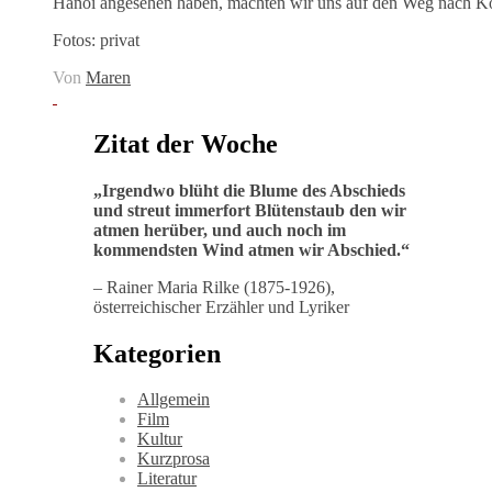
Hanoi angesehen haben, machten wir uns auf den Weg nach K
Fotos: privat
Von
Maren
Zitat der Woche
„
Irgendwo blüht die Blume des Abschieds
und streut immerfort Blütenstaub den wir
atmen herüber, und auch noch im
kommendsten Wind atmen wir Abschied
.“
– Rainer Maria Rilke (1875-1926),
österreichischer Erzähler und Lyriker
Kategorien
Allgemein
Film
Kultur
Kurzprosa
Literatur