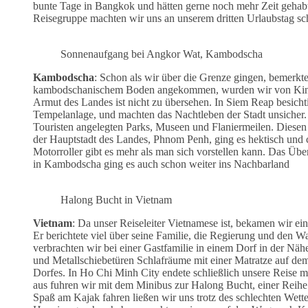
bunte Tage in Bangkok und hätten gerne noch mehr Zeit gehabt
Reisegruppe machten wir uns an unserem dritten Urlaubstag sc
Sonnenaufgang bei Angkor Wat, Kambodscha
Kambodscha
: Schon als wir über die Grenze gingen, bemerk
kambodschanischem Boden angekommen, wurden wir von Kinder
Armut des Landes ist nicht zu übersehen. In Siem Reap besich
Tempelanlage, und machten das Nachtleben der Stadt unsicher. 
Touristen angelegten Parks, Museen und Flaniermeilen. Diesen 
der Hauptstadt des Landes, Phnom Penh, ging es hektisch und c
Motorroller gibt es mehr als man sich vorstellen kann. Das Übe
in Kambodscha ging es auch schon weiter ins Nachbarland
Halong Bucht in Vietnam
Vietnam
: Da unser Reiseleiter Vietnamese ist, bekamen wir ei
Er berichtete viel über seine Familie, die Regierung und den W
verbrachten wir bei einer Gastfamilie in einem Dorf in der 
und Metallschiebetüren Schlafräume mit einer Matratze auf dem
Dorfes. In Ho Chi Minh City endete schließlich unsere Reise m
aus fuhren wir mit dem Minibus zur Halong Bucht, einer Rei
Spaß am Kajak fahren ließen wir uns trotz des schlechten Wett