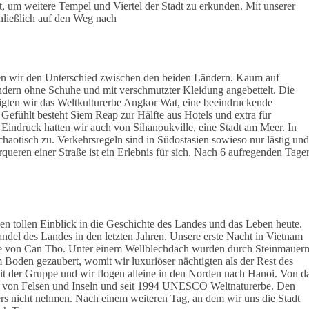
, um weitere Tempel und Viertel der Stadt zu erkunden. Mit unserer
hließlich auf den Weg nach
ten wir den Unterschied zwischen den beiden Ländern. Kaum auf
n ohne Schuhe und mit verschmutzter Kleidung angebettelt. Die
tigten wir das Weltkulturerbe Angkor Wat, eine beeindruckende
Gefühlt besteht Siem Reap zur Hälfte aus Hotels und extra für
Eindruck hatten wir auch von Sihanoukville, eine Stadt am Meer. In
haotisch zu. Verkehrsregeln sind in Südostasien sowieso nur lästig und
rqueren einer Straße ist ein Erlebnis für sich. Nach 6 aufregenden Tage
nen tollen Einblick in die Geschichte des Landes und das Leben heute.
andel des Landes in den letzten Jahren. Unsere erste Nacht in Vietnam
Nähe von Can Tho. Unter einem Wellblechdach wurden durch Steinmauer
 Boden gezaubert, womit wir luxuriöser nächtigten als der Rest des
it der Gruppe und wir flogen alleine in den Norden nach Hanoi. Von d
he von Felsen und Inseln und seit 1994 UNESCO Weltnaturerbe. Den
ers nicht nehmen. Nach einem weiteren Tag, an dem wir uns die Stadt