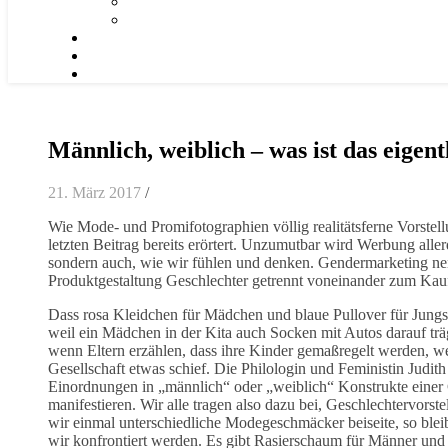
Männlich, weiblich – was ist das eigent
21. März 2017
/
Wie Mode- und Promifotographien völlig realitätsferne Vorstel
letzten Beitrag bereits erörtert. Unzumutbar wird Werbung aller
sondern auch, wie wir fühlen und denken. Gendermarketing nennt
Produktgestaltung Geschlechter getrennt voneinander zum Kau
Dass rosa Kleidchen für Mädchen und blaue Pullover für Jungs v
weil ein Mädchen in der Kita auch Socken mit Autos darauf träg
wenn Eltern erzählen, dass ihre Kinder gemaßregelt werden, wei
Gesellschaft etwas schief. Die Philologin und Feministin Judit
Einordnungen in „männlich“ oder „weiblich“ Konstrukte einer 
manifestieren. Wir alle tragen also dazu bei, Geschlechtervorst
wir einmal unterschiedliche Modegeschmäcker beiseite, so blei
wir konfrontiert werden. Es gibt Rasierschaum für Männer und 