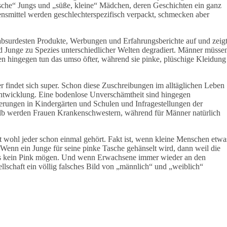
pische“ Jungs und „süße, kleine“ Mädchen, deren Geschichten ein ganz
ensmittel werden geschlechterspezifisch verpackt, schmecken aber
 absurdesten Produkte, Werbungen und Erfahrungsberichte auf und zeigt
Junge zu Spezies unterschiedlicher Welten degradiert. Männer müsse
uen hingegen tun das umso öfter, während sie pinke, plüschige Kleidung
r findet sich super. Schon diese Zuschreibungen im alltäglichen Leben
 Entwicklung. Eine bodenlose Unverschämtheit sind hingegen
rungen in Kindergärten und Schulen und Infragestellungen der
alb werden Frauen Krankenschwestern, während für Männer natürlich
t wohl jeder schon einmal gehört. Fakt ist, wenn kleine Menschen etwa
 Wenn ein Junge für seine pinke Tasche gehänselt wird, dann weil die
ungs kein Pink mögen. Und wenn Erwachsene immer wieder an den
llschaft ein völlig falsches Bild von „männlich“ und „weiblich“