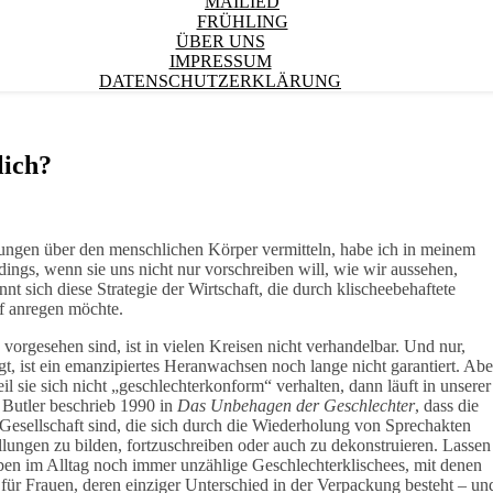
MAILIED
FRÜHLING
ÜBER UNS
IMPRESSUM
DATENSCHUTZERKLÄRUNG
lich?
lungen über den menschlichen Körper vermitteln, habe ich in meinem
dings, wenn sie uns nicht nur vorschreiben will, wie wir aussehen,
 sich diese Strategie der Wirtschaft, die durch klischeebehaftete
f anregen möchte.
orgesehen sind, ist in vielen Kreisen nicht verhandelbar. Und nur,
t, ist ein emanzipiertes Heranwachsen noch lange nicht garantiert. Abe
l sie sich nicht „geschlechterkonform“ verhalten, dann läuft in unserer
h Butler beschrieb 1990 in
Das Unbehagen der Geschlechter
, dass die
Gesellschaft sind, die sich durch die Wiederholung von Sprechakten
ellungen zu bilden, fortzuschreiben oder auch zu dekonstruieren. Lassen
ben im Alltag noch immer unzählige Geschlechterklischees, mit denen
für Frauen, deren einziger Unterschied in der Verpackung besteht – un