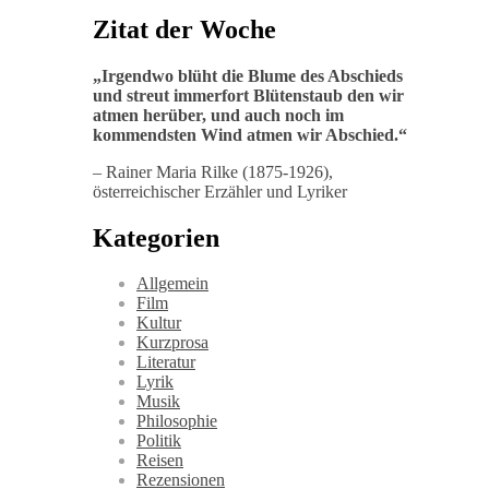
Zitat der Woche
„
Irgendwo blüht die Blume des Abschieds
und streut immerfort Blütenstaub den wir
atmen herüber, und auch noch im
kommendsten Wind atmen wir Abschied
.“
– Rainer Maria Rilke (1875-1926),
österreichischer Erzähler und Lyriker
Kategorien
Allgemein
Film
Kultur
Kurzprosa
Literatur
Lyrik
Musik
Philosophie
Politik
Reisen
Rezensionen