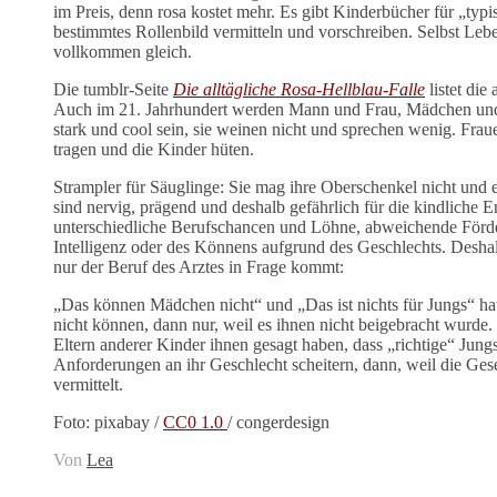
im Preis, denn rosa kostet mehr. Es gibt Kinderbücher für „ty
bestimmtes Rollenbild vermitteln und vorschreiben. Selbst Leb
vollkommen gleich.
Die tumblr-Seite
Die alltägliche Rosa-Hellblau-Falle
listet die
Auch im 21. Jahrhundert werden Mann und Frau, Mädchen und 
stark und cool sein, sie weinen nicht und sprechen wenig. Fra
tragen und die Kinder hüten.
Strampler für Säuglinge: Sie mag ihre Oberschenkel nicht und e
sind nervig, prägend und deshalb gefährlich für die kindliche
unterschiedliche Berufschancen und Löhne, abweichende Förde
Intelligenz oder des Könnens aufgrund des Geschlechts. Desh
nur der Beruf des Arztes in Frage kommt:
„Das können Mädchen nicht“ und „Das ist nichts für Jungs“ ha
nicht können, dann nur, weil es ihnen nicht beigebracht wurde.
Eltern anderer Kinder ihnen gesagt haben, dass „richtige“ J
Anforderungen an ihr Geschlecht scheitern, dann, weil die Gese
vermittelt.
Foto: pixabay /
CC0 1.0
/ congerdesign
Von
Lea