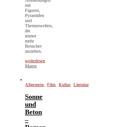
Ausstellungen
mit
Figuren,
Pyramiden
und
Themenwelten,
die
immer
mehr
Besucher
anziehen.
weiterlesen
Maren
Allgemein
,
Film
,
Kultur
,
Literatur
Sonne
und
Beton
–