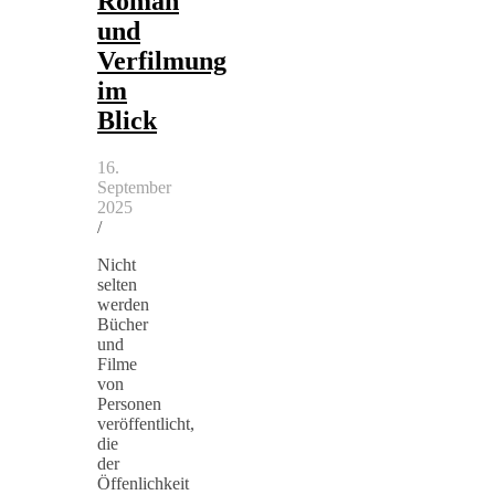
Roman
und
Verfilmung
im
Blick
16.
September
2025
/
Nicht
selten
werden
Bücher
und
Filme
von
Personen
veröffentlicht,
die
der
Öffenlichkeit