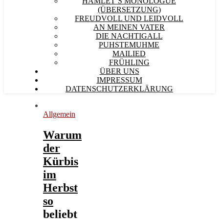
HAMLET´S MONOLOGUE
(ÜBERSETZUNG)
FREUDVOLL UND LEIDVOLL
AN MEINEN VATER
DIE NACHTIGALL
PUHSTEMUHME
MAILIED
FRÜHLING
ÜBER UNS
IMPRESSUM
DATENSCHUTZERKLÄRUNG
Allgemein
Warum
der
Kürbis
im
Herbst
so
beliebt