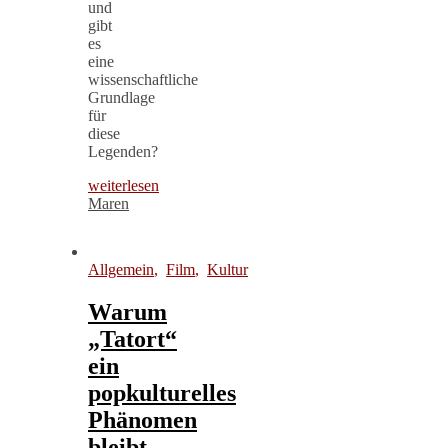
und
gibt
es
eine
wissenschaftliche
Grundlage
für
diese
Legenden?
weiterlesen
Maren
Allgemein
,
Film
,
Kultur
Warum
„Tatort“
ein
popkulturelles
Phänomen
bleibt