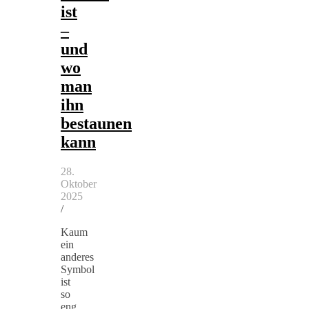
ist
–
und
wo
man
ihn
bestaunen
kann
28.
Oktober
2025
/
Kaum
ein
anderes
Symbol
ist
so
eng