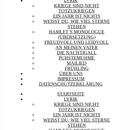
LYRIK
KRIEGE SIND NICHT
TOTZUKRIEGEN
EIN JAHR IST NICHTS
WEISST DU, WIE VIEL STERNE S
TEHEN
HAMLET´S MONOLOGUE
(ÜBERSETZUNG)
FREUDVOLL UND LEIDVOLL
AN MEINEN VATER
DIE NACHTIGALL
PUHSTEMUHME
MAILIED
FRÜHLING
ÜBER UNS
IMPRESSUM
DATENSCHUTZERKLÄRUNG
STARTSEITE
LYRIK
KRIEGE SIND NICHT
TOTZUKRIEGEN
EIN JAHR IST NICHTS
WEISST DU, WIE VIEL STERNE S
TEHEN