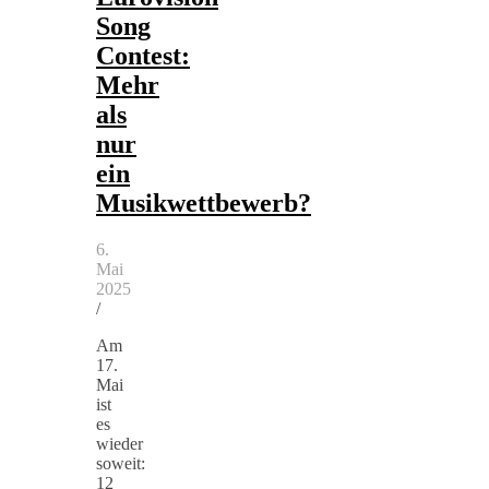
Song
Contest:
Mehr
als
nur
ein
Musikwettbewerb?
6.
Mai
2025
/
Am
17.
Mai
ist
es
wieder
soweit:
12