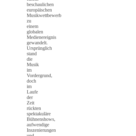
beschaulichen
europäischen
Musikwettbewerb
zu
einem
globalen
Medienereignis
gewandelt.
Ursprünglich
stand
die
Musik
im
Vordergrund,
doch
im
Laufe
der
Zeit
rückten
spektakuläre
Bühnenshows,
aufwendige
Inszenierungen
und