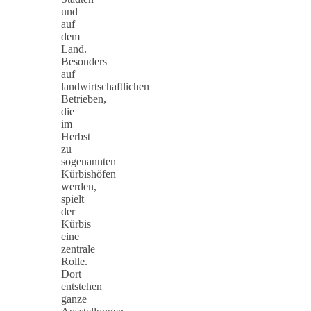
und
auf
dem
Land.
Besonders
auf
landwirtschaftlichen
Betrieben,
die
im
Herbst
zu
sogenannten
Kürbishöfen
werden,
spielt
der
Kürbis
eine
zentrale
Rolle.
Dort
entstehen
ganze