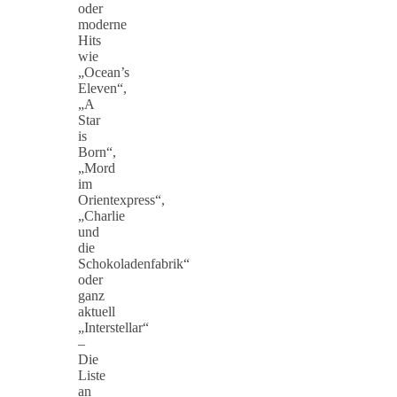
oder
moderne
Hits
wie
„Ocean’s
Eleven“,
„A
Star
is
Born“,
„Mord
im
Orientexpress“,
„Charlie
und
die
Schokoladenfabrik“
oder
ganz
aktuell
„Interstellar“
–
Die
Liste
an