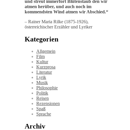
und streut immerfort Blütenstaub den wir
atmen herüber, und auch noch im
kommendsten Wind atmen wir Abschied
.“
– Rainer Maria Rilke (1875-1926),
österreichischer Erzähler und Lyriker
Kategorien
Allgemein
Film
Kultur
Kurzprosa
Literatur
Lyrik
Musik
Philosophie
Politik
Reisen
Rezensionen
Spaß
Sprache
Archiv