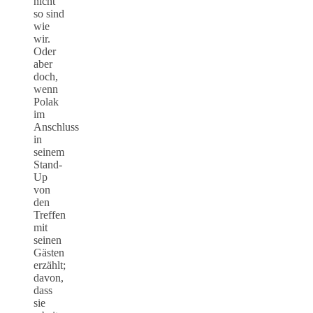
nicht
so sind
wie
wir.
Oder
aber
doch,
wenn
Polak
im
Anschluss
in
seinem
Stand-
Up
von
den
Treffen
mit
seinen
Gästen
erzählt;
davon,
dass
sie