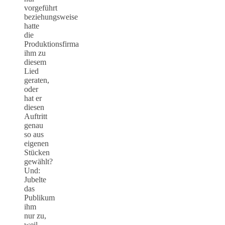
vorgeführt
beziehungsweise
hatte
die
Produktionsfirma
ihm zu
diesem
Lied
geraten,
oder
hat er
diesen
Auftritt
genau
so aus
eigenen
Stücken
gewählt?
Und:
Jubelte
das
Publikum
ihm
nur zu,
weil