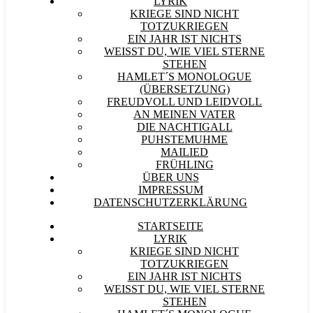
LYRIK
KRIEGE SIND NICHT
TOTZUKRIEGEN
EIN JAHR IST NICHTS
WEISST DU, WIE VIEL STERNE S
TEHEN
HAMLET´S MONOLOGUE
(ÜBERSETZUNG)
FREUDVOLL UND LEIDVOLL
AN MEINEN VATER
DIE NACHTIGALL
PUHSTEMUHME
MAILIED
FRÜHLING
ÜBER UNS
IMPRESSUM
DATENSCHUTZERKLÄRUNG
STARTSEITE
LYRIK
KRIEGE SIND NICHT
TOTZUKRIEGEN
EIN JAHR IST NICHTS
WEISST DU, WIE VIEL STERNE S
TEHEN