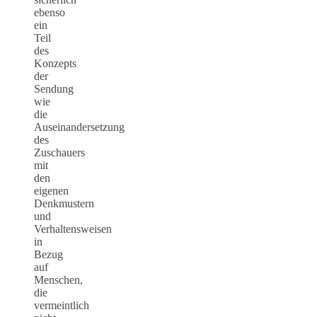
ebenso
ein
Teil
des
Konzepts
der
Sendung
wie
die
Auseinandersetzung
des
Zuschauers
mit
den
eigenen
Denkmustern
und
Verhaltensweisen
in
Bezug
auf
Menschen,
die
vermeintlich