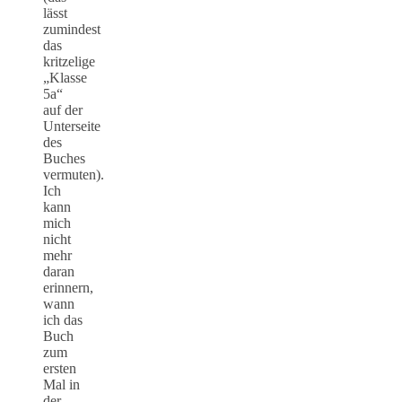
lässt
zumindest
das
kritzelige
„Klasse
5a“
auf der
Unterseite
des
Buches
vermuten).
Ich
kann
mich
nicht
mehr
daran
erinnern,
wann
ich das
Buch
zum
ersten
Mal in
der