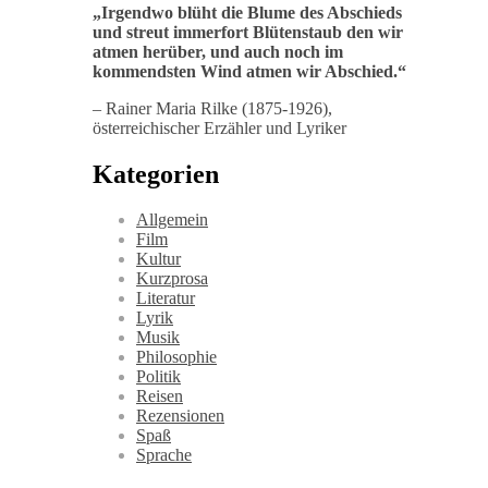
„
Irgendwo blüht die Blume des Abschieds
und streut immerfort Blütenstaub den wir
atmen herüber, und auch noch im
kommendsten Wind atmen wir Abschied
.“
– Rainer Maria Rilke (1875-1926),
österreichischer Erzähler und Lyriker
Kategorien
Allgemein
Film
Kultur
Kurzprosa
Literatur
Lyrik
Musik
Philosophie
Politik
Reisen
Rezensionen
Spaß
Sprache