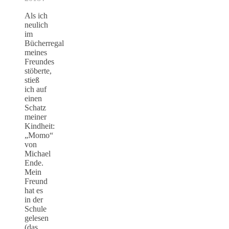
Als ich
neulich
im
Bücherregal
meines
Freundes
stöberte,
stieß
ich auf
einen
Schatz
meiner
Kindheit:
„Momo“
von
Michael
Ende.
Mein
Freund
hat es
in der
Schule
gelesen
(das