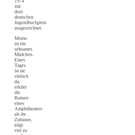
1974
mit
dem
deutschen
Jugendbuchpreis
ausgezeichnet.
Momo
ist ein
seltsames
Mädchen.
Eines
Tages
ist sie
einfach
da,
erklärt
die
Ruinen
eines
Amphitheaters
als ihr
Zuhause,
trägt
viel zu