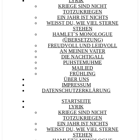
LYRIK
KRIEGE SIND NICHT
TOTZUKRIEGEN
EIN JAHR IST NICHTS
WEISST DU, WIE VIEL STERNE S
TEHEN
HAMLET´S MONOLOGUE
(ÜBERSETZUNG)
FREUDVOLL UND LEIDVOLL
AN MEINEN VATER
DIE NACHTIGALL
PUHSTEMUHME
MAILIED
FRÜHLING
ÜBER UNS
IMPRESSUM
DATENSCHUTZERKLÄRUNG
STARTSEITE
LYRIK
KRIEGE SIND NICHT
TOTZUKRIEGEN
EIN JAHR IST NICHTS
WEISST DU, WIE VIEL STERNE S
TEHEN