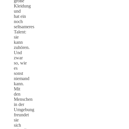
große
Kleidung
und
hat ein
noch
seltsameres
Talent:
sie
kann
zuhören.
Und
zwar
so, wie
es
sonst
niemand
kann.
Mit
den
Menschen
in der
Umgebung
freundet
sie
sich