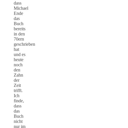
dass
Michael
Ende
das
Buch
bereits
in den
70ern
geschrieben
hat
und es
heute
noch
den
Zahn
der
Zeit
trifft.
Ich
finde,
dass
das
Buch
nicht
nur im