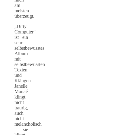
am
meisten
überzeugt.
„Dirty
Computer“
ist ein
sehr
selbstbewusstes
Album
mit
selbstbewussten
Texten
und
Klängen.
Janelle
Monaé
klingt
nicht
traurig,
auch
nicht
melancholisch
– sie
klingt