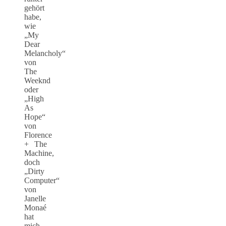
gehört
habe,
wie
„My
Dear
Melancholy“
von
The
Weeknd
oder
„High
As
Hope“
von
Florence
+ The
Machine,
doch
„Dirty
Computer“
von
Janelle
Monaé
hat
mich