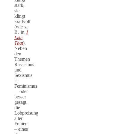
stark,
sie
klingt
kraftvoll
(wie z.
B. in
I
Like
That
).
Neben
den
Themen
Rassismus
und
Sexismus
ist
Feminismus
– oder
besser
gesagt,
die
Lobpreisung
aller
Frauen
– eines