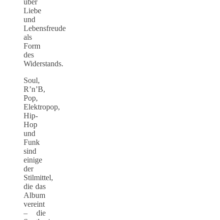
über
Liebe
und
Lebensfreude
als
Form
des
Widerstands.
Soul,
R’n’B,
Pop,
Elektropop,
Hip-
Hop
und
Funk
sind
einige
der
Stilmittel,
die das
Album
vereint
– die