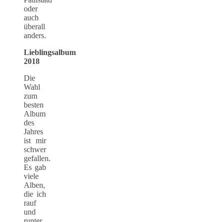
oder
auch
überall
anders.
Lieblingsalbum
2018
Die
Wahl
zum
besten
Album
des
Jahres
ist mir
schwer
gefallen.
Es gab
viele
Alben,
die ich
rauf
und
runter