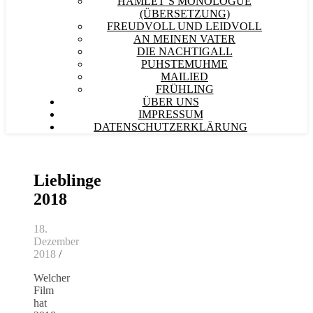
HAMLET´S MONOLOGUE
(ÜBERSETZUNG)
FREUDVOLL UND LEIDVOLL
AN MEINEN VATER
DIE NACHTIGALL
PUHSTEMUHME
MAILIED
FRÜHLING
ÜBER UNS
IMPRESSUM
DATENSCHUTZERKLÄRUNG
Lieblinge
2018
18.
Dezember
2018
/
Welcher
Film
hat