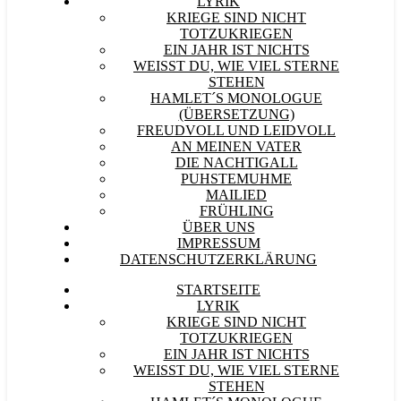
LYRIK
KRIEGE SIND NICHT
TOTZUKRIEGEN
EIN JAHR IST NICHTS
WEISST DU, WIE VIEL STERNE S
TEHEN
HAMLET´S MONOLOGUE
(ÜBERSETZUNG)
FREUDVOLL UND LEIDVOLL
AN MEINEN VATER
DIE NACHTIGALL
PUHSTEMUHME
MAILIED
FRÜHLING
ÜBER UNS
IMPRESSUM
DATENSCHUTZERKLÄRUNG
STARTSEITE
LYRIK
KRIEGE SIND NICHT
TOTZUKRIEGEN
EIN JAHR IST NICHTS
WEISST DU, WIE VIEL STERNE S
TEHEN