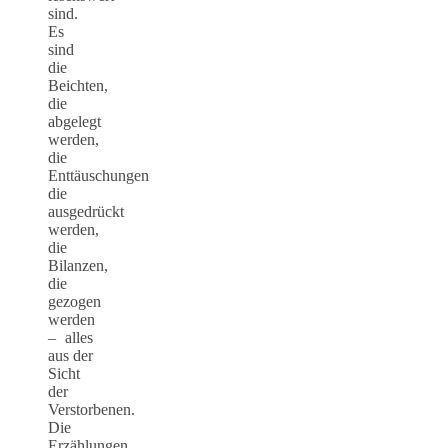
sind.
Es
sind
die
Beichten,
die
abgelegt
werden,
die
Enttäuschungen
die
ausgedrückt
werden,
die
Bilanzen,
die
gezogen
werden
– alles
aus der
Sicht
der
Verstorbenen.
Die
Erzählungen