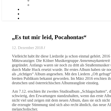
„Es tut mir leid, Pocahontas“
12. Dezember 2018
/
Vielleicht habt ihr diese Liedzeile ja schon einmal gehört. 2016
Mittzwanziger. Die Kölner Musikergruppe
Annenmaykantereit
gegründet. Anfangs waren sie noch zu dritt als Straßenmusiker 
durch Malte Huck ersetzt wurde. Ihr erstes Album haben sie 
als „richtiges“ Album angesehen. Mit den Liedern „Oft gefrag
breiten Publikum bekannt geworden. Im März 2016 erschien ihr e
deutschen und österreichischen Albumrangliste einstieg.
Am 7.12. erschien ihr zweites Studioalbum „Schlagschatten“, da
schwierig, den Erwartungen standzuhalten, wenn das erste Alb
nicht viel und zeigen mit dem neuen Album, dass sie sich nicht
die erzeugte Stimmung sind sich also recht ähnlich, das neue
melancholischer.