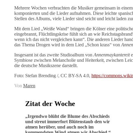
Mehrere Wochen verbrachten die Musiker gemeinsam in einem H
komponierten und die Lieder aufnahmen. Diese leichte spanisch
Stellen des Albums, viele Lieder sind seicht und leicht laden 
Mit dem Lied „Weiße Wand“ bringen die Kölner eine politisch
eingebrannt, Flüchtlingskrise fühlt sich an wie Reichstagsbran
wenn ich das nicht vergleichen kann“. Die anderen Lieder h
das Thema Drogen wird in dem Lied „Schon krass“ von
Annen
Insgesamt ist das zweite Studioalbum von
Annenmaykantereit
e
Symbiose zwischen Melancholie und Heiterkeit, zwischen Leich
die deutsche Musikszene darstellt.
Foto: Stefan Brending /, CC BY-SA 4.0,
https://commons.wik
Von
Maren
Zitat der Woche
„
Irgendwo blüht die Blume des Abschieds
und streut immerfort Blütenstaub den wir
atmen herüber, und auch noch im
kommendsten Wind atmen wir Abschied
.“