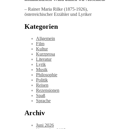
– Rainer Maria Rilke (1875-1926),
österreichischer Erzähler und Lyriker
Kategorien
Allgemein
Film
Kultur
Kurzprosa
Literatur
Lyrik
Musik
Philosophie
Politik
Reisen
Rezensionen
Spaß
Sprache
Archiv
Juni 2026