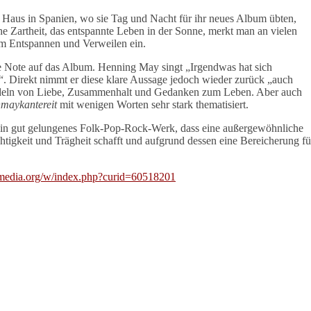
aus in Spanien, wo sie Tag und Nacht für ihr neues Album übten,
e Zartheit, das entspannte Leben in der Sonne, merkt man an vielen
zum Entspannen und Verweilen ein.
e Note auf das Album. Henning May singt „Irgendwas hat sich
d“. Direkt nimmt er diese klare Aussage jedoch wieder zurück „auch
andeln von Liebe, Zusammenhalt und Gedanken zum Leben. Aber auch
maykantereit
mit wenigen Worten sehr stark thematisiert.
in gut gelungenes Folk-Pop-Rock-Werk, dass eine außergewöhnliche
tigkeit und Trägheit schafft und aufgrund dessen eine Bereicherung fü
imedia.org/w/index.php?curid=60518201