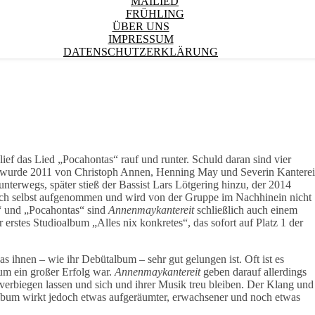
MAILIED
FRÜHLING
ÜBER UNS
IMPRESSUM
DATENSCHUTZERKLÄRUNG
 lief das Lied „Pocahontas“ rauf und runter. Schuld daran sind vier
wurde 2011 von Christoph Annen, Henning May und Severin Kanterei
unterwegs, später stieß der Bassist Lars Lötgering hinzu, der 2014
noch selbst aufgenommen und wird von der Gruppe im Nachhinein nicht
t“ und „Pocahontas“ sind
Annenmaykantereit
schließlich auch einem
rstes Studioalbum „Alles nix konkretes“, das sofort auf Platz 1 der
s ihnen – wie ihr Debütalbum – sehr gut gelungen ist. Oft ist es
um ein großer Erfolg war.
Annenmaykantereit
geben darauf allerdings
 verbiegen lassen und sich und ihrer Musik treu bleiben. Der Klang und
 Album wirkt jedoch etwas aufgeräumter, erwachsener und noch etwas