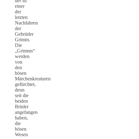
der ist
einer
der
letzten
Nachfahren
der
Gebrüder
Grimm.
Die
„Grimms“
werden
von
den
bösen
Märchenkreaturen
gefürchtet,
denn
seit die
beiden
Brüder
angefangen
haben,
die
bösen
Wesen