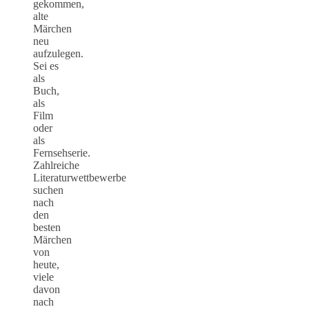
gekommen,
alte
Märchen
neu
aufzulegen.
Sei es
als
Buch,
als
Film
oder
als
Fernsehserie.
Zahlreiche
Literaturwettbewerbe
suchen
nach
den
besten
Märchen
von
heute,
viele
davon
nach