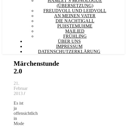
HAMLET´S MONOLOGUE
(ÜBERSETZUNG)
FREUDVOLL UND LEIDVOLL
AN MEINEN VATER
DIE NACHTIGALL
PUHSTEMUHME
MAILIED
FRÜHLING
ÜBER UNS
IMPRESSUM
DATENSCHUTZERKLÄRUNG
Märchenstunde
2.0
21.
Februar
2013
/
Es ist
ja
offensichtlich
in
Mode