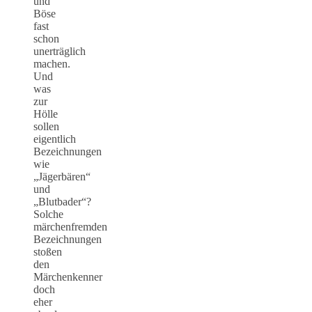
und
Böse
fast
schon
unerträglich
machen.
Und
was
zur
Hölle
sollen
eigentlich
Bezeichnungen
wie
„Jägerbären“
und
„Blutbader“?
Solche
märchenfremden
Bezeichnungen
stoßen
den
Märchenkenner
doch
eher